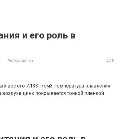
ния и его роль в
Автор:
admin
0
й вес его 7,133 г/см3, температура плавления
 На воздухе цинк покрывается тонкой пленкой
итания и его роль в