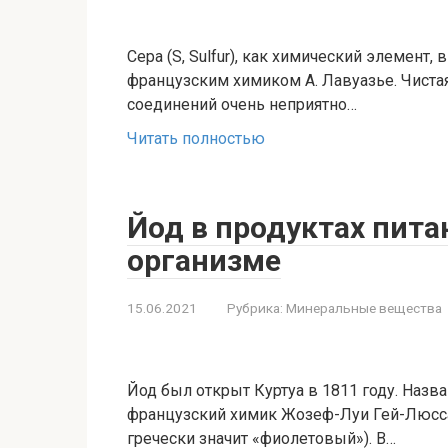
Сера (S, Sulfur), как химический элемент
французским химиком А. Лавуазье. Чистая 
соединений очень неприятно…
Читать полностью
Йод в продуктах питан
организме
15.06.2021
Рубрика:
Минеральные вещества
Йод был открыт Куртуа в 1811 году. Назв
французский химик Жозеф-Луи Гей-Люссак
гречески значит «фиолетовый»). В…