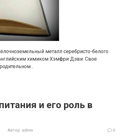
щёлочноземельный металл серебристо-белого
 английским химиком Хэмфри Дэви. Свое
в родительном…
питания и его роль в
Автор:
admin
0