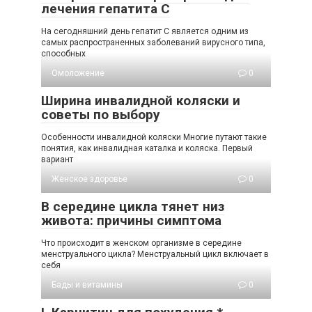
лечения гепатита С
На сегодняшний день гепатит С является одним из
самых распространенных заболеваний вирусного типа,
способных
Омоложение
0
Ширина инвалидной коляски и
советы по выбору
Особенности инвалидной коляски Многие путают такие
понятия, как инвалидная каталка и коляска. Первый
вариант
Женское здоровье
0
В середине цикла тянет низ
живота: причины симптома
Что происходит в женском организме в середине
менструального цикла? Менструальный цикл включает в
себя
Бады и витамины
0