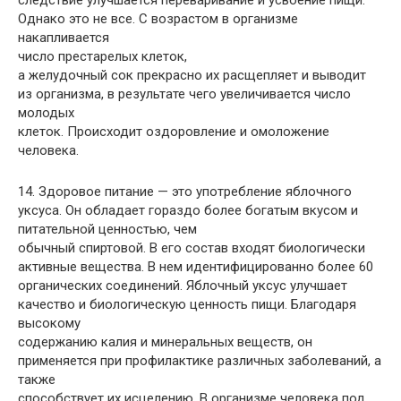
следствие улучшается переваривание и усвоение пищи.
Однако это не все. С возрастом в организме
накапливается
число престарелых клеток,
а желудочный сок прекрасно их расщепляет и выводит
из организма, в результате чего увеличивается число
молодых
клеток. Происходит оздоровление и омоложение
человека.
14. Здоровое питание — это употребление яблочного
уксуса. Он обладает гораздо более богатым вкусом и
питательной ценностью, чем
обычный спиртовой. В его состав входят биологически
активные вещества. В нем идентифицированно более 60
органических соединений. Яблочный уксус улучшает
качество и биологическую ценность пищи. Благодаря
высокому
содержанию калия и минеральных веществ, он
применяется при профилактике различных заболеваний, а
также
способствует их исцелению. В организме человека под