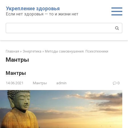
Перейти
Укрепление здоровья
к
Если нет здоровья — то и жизни нет
контенту
Поиск:
Главная
»
Энергетика
»
Методы самовнушения. Психотехники
Мантры
Мантры
14.06.2021
Мантры
admin
0