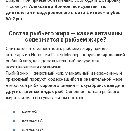
диарея. При приеме обязательно соблюдать дозировку,
– советует
Александр Войнов, консультант по
диетологии и оздоровлению в сети фитнес–клубов
WeGym.
Состав рыбьего жира — какие витамины
содержатся в рыбьем жире?
Считается, что известность рыбьему жиру принес
аптекарь из Норвегии Петер Меллер, популяризировавший
рыбный жир, как дополнительный ресурс для
восстановления организма.
Рыбий жир — животный жир, уникальный и незаменимый
природный продукт, содержащийся в значительной мере
в морской рыбе мирового океана —
скумбрии, сельди и
других жирных видах рыб
. Основная польза рыбьего
жира таится в его уникальном составе:
омега-3
витамин A
витамин D