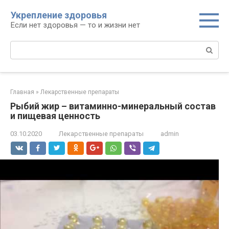
Перейти
Укрепление здоровья
к
Если нет здоровья — то и жизни нет
контенту
Поиск:
Главная
»
Лекарственные препараты
Рыбий жир – витаминно-минеральный состав
и пищевая ценность
03.10.2020
Лекарственные препараты
admin