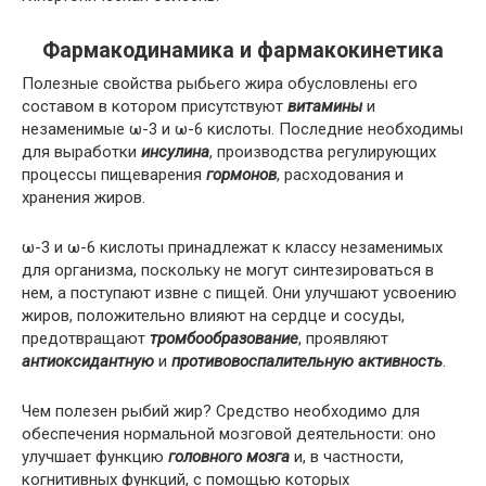
Фармакодинамика и фармакокинетика
Полезные свойства рыбьего жира обусловлены его
составом в котором присутствуют
витамины
и
незаменимые ω-3 и ω-6 кислоты. Последние необходимы
для выработки
инсулина
, производства регулирующих
процессы пищеварения
гормонов
, расходования и
хранения жиров.
ω-3 и ω-6 кислоты принадлежат к классу незаменимых
для организма, поскольку не могут синтезироваться в
нем, а поступают извне с пищей. Они улучшают усвоению
жиров, положительно влияют на сердце и сосуды,
предотвращают
тромбообразование
, проявляют
антиоксидантную
и
противовоспалительную активность
.
Чем полезен рыбий жир? Средство необходимо для
обеспечения нормальной мозговой деятельности: оно
улучшает функцию
головного мозга
и, в частности,
когнитивных функций, с помощью которых