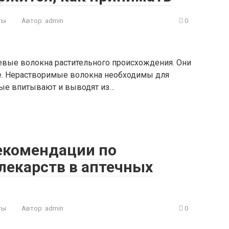
ты
Автор:
admin
0
щевые волокна растительного происхождения. Они
е. Нерастворимые волокна необходимы для
мые впитывают и выводят из…
екомендации по
лекарств в аптечных
ты
Автор:
admin
0