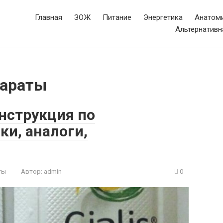
Главная
ЗОЖ
Питание
Энергетика
Анатоми
Альтернативн
параты
нструкция по
и, аналоги,
ты
Автор:
admin
0