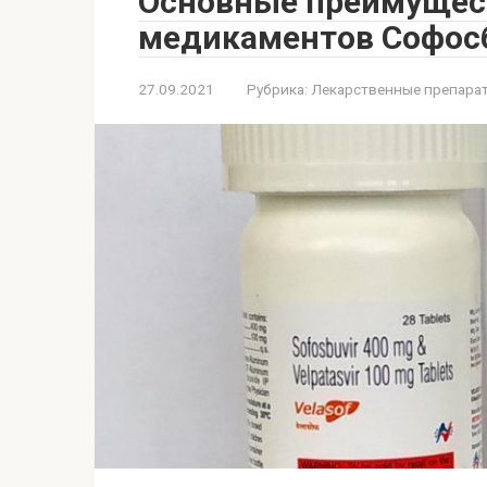
Основные преимущест
медикаментов Софосб
27.09.2021
Рубрика:
Лекарственные препара