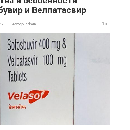
ва и особенности
увир и Велпатасвир
ты
Автор:
admin
0