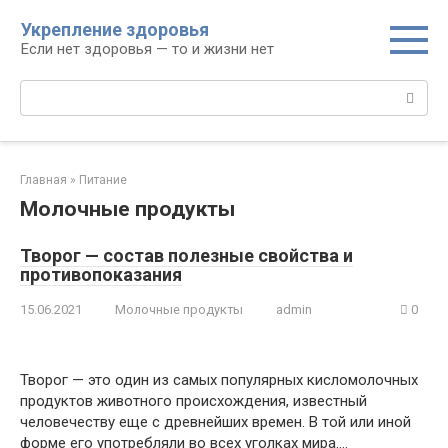
Перейти
Укрепление здоровья
к
Если нет здоровья — то и жизни нет
контенту
Поиск:
Главная
»
Питание
Молочные продукты
Творог — состав полезные свойства и
противопоказания
15.06.2021
Молочные продукты
admin
0
Творог — это один из самых популярных кисломолочных
продуктов животного происхождения, известный
человечеству еще с древнейших времен. В той или иной
форме его употребляли во всех уголках мира….