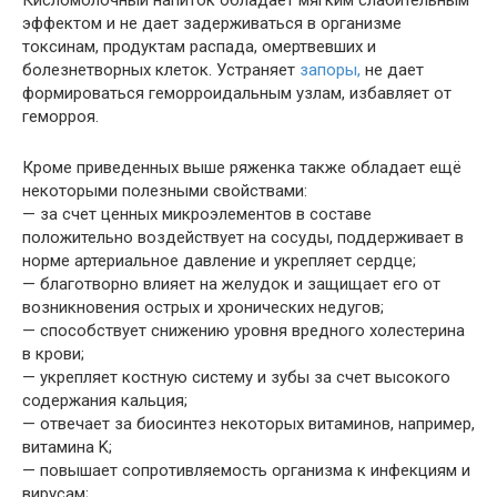
Кисломолочный напиток обладает мягким слабительным
эффектом и не дает задерживаться в организме
токсинам, продуктам распада, омертвевших и
болезнетворных клеток. Устраняет
запоры,
не дает
формироваться геморроидальным узлам, избавляет от
геморроя.
Кроме приведенных выше ряженка также обладает ещё
некоторыми полезными свойствами:
— за счет ценных микроэлементов в составе
положительно воздействует на сосуды, поддерживает в
норме артериальное давление и укрепляет сердце;
— благотворно влияет на желудок и защищает его от
возникновения острых и хронических недугов;
— способствует снижению уровня вредного холестерина
в крови;
— укрепляет костную систему и зубы за счет высокого
содержания кальция;
— отвечает за биосинтез некоторых витаминов, например,
витамина K;
— повышает сопротивляемость организма к инфекциям и
вирусам;