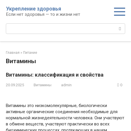
Перейти
Укрепление здоровья
к
Если нет здоровья — то и жизни нет
контенту
Поиск:
Главная
»
Питание
Витамины
Витамины: классификация и свойства
20.09.2025
Витамины
admin
0
Витамины это низкомолекулярные, биологически
активные органические соединения необходимые для
нормальной жизнедеятельности человека. Они участвуют
в обмене веществ, участвуют практически во всех
биохимических процессах, протекающих в нашем