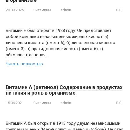
20.09.2025
Витамины
admin
0
Витамин F был открыт в 1928 году. Он представляет
собой комплекс ненасыщенных жирных кислот: а)
линолевая кислота (омега-6), б) линоленовая кислота
(омега-3), в) арахидоновая кислота (омега-6), г)
эйкозапентаеновая…
Читать полностью
Витамин А (ретинол) Содержание в продуктах
питания и роль в организме
15.06.2021
Витамины
admin
0
Витамин А был открыт в 1913 году двумя независимыми
группами ученых (Мак-Коллут — Дэвис и Осборн). Он стал