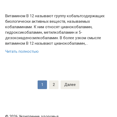
Витамином B 12 называют группу кобальтсодержащих
биологически активных веществ, называемых
кобаламинами. К ним относят цианокобаламин,
гидроксикобаламин, метилкобаламин и 5-
дезоксиаденозилкобаламин. В более узком смысле
витамином B 12 называют цианокобаламин,…
Читать полностью
Пагинация
1
2
Далее
записей
© 2026 Укрепление здоровья