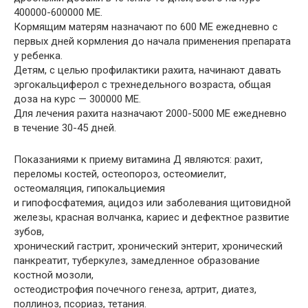
400000-600000 ME.
Кормящим матерям назначают по 600 ME ежедневно с
первых дней кормления до начала применения препарата
у ребенка.
Детям, с целью профилактики рахита, начинают давать
эргокальциферол с трехнедельного возраста, общая
доза на курс — 300000 ME.
Для лечения рахита назначают 2000-5000 ME ежедневно
в течение 30-45 дней.
Показаниями к приему витамина Д являются: рахит,
переломы костей, остеопороз, остеомиелит,
остеомаляция, гипокальциемия
и гипофосфатемия, ацидоз или заболевания щитовидной
железы, красная волчанка, кариес и дефектное развитие
зубов,
хронический гастрит, хронический энтерит, хронический
панкреатит, туберкулез, замедленное образование
костной мозоли,
остеодистрофия почечного генеза, артрит, диатез,
поллиноз, псориаз, тетания.