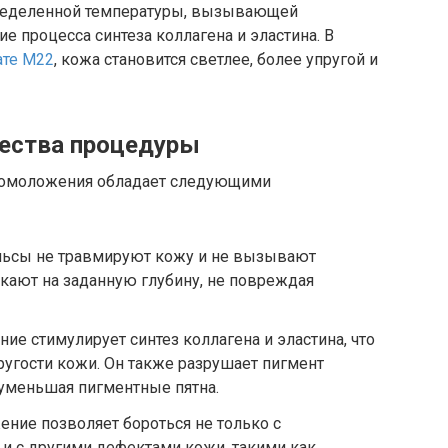
пределенной температуры, вызывающей
е процесса синтеза коллагена и эластина. В
ате М22
, кожа становится светлее, более упругой и
ества процедуры
омоложения обладает следующими
льсы не травмируют кожу и не вызывают
кают на заданную глубину, не повреждая
е стимулирует синтез коллагена и эластина, что
ругости кожи. Он также разрушает пигмент
 уменьшая пигментные пятна.
ние позволяет бороться не только с
и с другими дефектами кожи, такими как