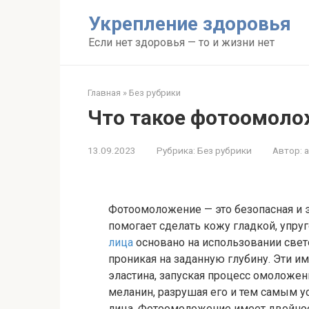
Перейти
Укрепление здоровья
к
контенту
Если нет здоровья — то и жизни нет
Главная
»
Без рубрики
Что такое фотоомоло
13.09.2023
Рубрика:
Без рубрики
Автор:
Фотоомоложение — это безопасная и 
помогает сделать кожу гладкой, упру
лица
основано на использовании свет
проникая на заданную глубину. Эти и
эластина, запуская процесс омоложен
меланин, разрушая его и тем самым у
лица. Фотоомоложение имеет двойное