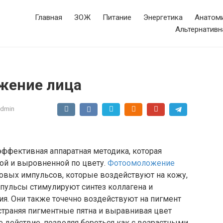
Главная
ЗОЖ
Питание
Энергетика
Анатоми
Альтернативн
жение лица
admin
эффективная аппаратная методика, которая
гой и выровненной по цвету.
Фотоомоложение
овых импульсов, которые воздействуют на кожу,
мпульсы стимулируют синтез коллагена и
ия. Они также точечно воздействуют на пигмент
страняя пигментные пятна и выравнивая цвет
 действие, позволяя бороться как с возрастными