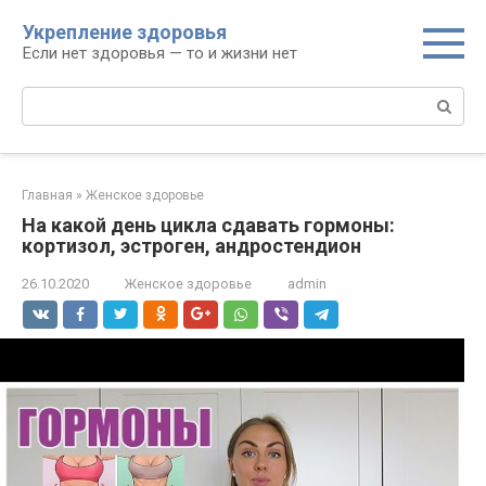
Перейти
Укрепление здоровья
к
Если нет здоровья — то и жизни нет
контенту
Поиск:
Главная
»
Женское здоровье
На какой день цикла сдавать гормоны:
кортизол, эстроген, андростендион
26.10.2020
Женское здоровье
admin