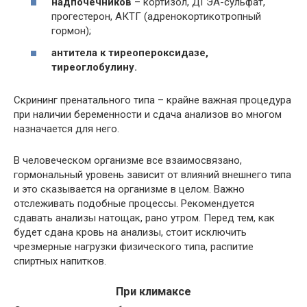
надпочечников
– кортизол, ДГЭА-сульфат,
прогестерон, АКТГ (адренокортикотропный
гормон);
антитела к тиреопероксидазе,
тиреоглобулину.
Скрининг пренатального типа – крайне важная процедура
при наличии беременности и сдача анализов во многом
назначается для него.
В человеческом организме все взаимосвязано,
гормональный уровень зависит от влияний внешнего типа
и это сказывается на организме в целом. Важно
отслеживать подобные процессы. Рекомендуется
сдавать анализы натощак, рано утром. Перед тем, как
будет сдана кровь на анализы, стоит исключить
чрезмерные нагрузки физического типа, распитие
спиртных напитков.
При климаксе