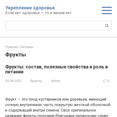
Перейти
Укрепление здоровья
к
Если нет здоровья — то и жизни нет
контенту
Поиск:
Главная
»
Питание
Фрукты
Фрукты: состав, полезные свойства и роль в
питании
20.09.2025
Фрукты
admin
0
Фрукт — это плод кустарников или деревьев, имеющий
сочную внутреннюю часть покрытую жесткой оболочкой
и содержащий внутри семена. Свое оригинальное
название фрукты получили благодаря латинскому слову