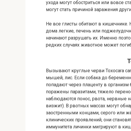
ухода могут обостриться или вовсе ст
могут стать причиной заражения друг
Не все глисты обитают в кишечнике. 
дома легкие, печень или поджелудочн
начинают разрушать их. Именно поэто
редких случаях животное может погиб
Т
Вызывают круглые черви Toxocara can
мышей, лис. Если собака до беременн
попадают через плаценту в организм
поражены паразитами, тяжело перенося
наблюдаются понос, рвота, нервные н
визжит). В рвотных массах могут обн
заостренными концами, серого или жё
клинических проявлений, они становя
иммунитета личинки мигрируют в ки