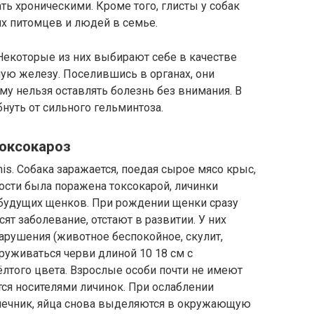
ать хроническими. Кроме того, глисты у собак
их питомцев и людей в семье.
Некоторые из них выбирают себе в качестве
ую железу. Поселившись в органах, они
му нельзя оставлять болезнь без внимания. В
нуть от сильного гельминтоза.
оксокароз
is. Собака заражается, поедая сырое мясо крыс,
ости была поражена токсокарой, личинки
 будущих щенков. При рождении щенки сразу
т заболевание, отстают в развитии. У них
арушения (животное беспокойное, скулит,
аруживаться черви длиной 10 18 см с
лтого цвета. Взрослые особи почти не имеют
тся носителями личинок. При ослаблении
шечник, яйца снова выделяются в окружающую