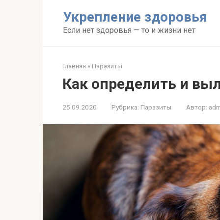
Перейти
Укрепление здоровья
к
контенту
Если нет здоровья — то и жизни нет
Главная
»
Паразиты
Как определить и выл
25.09.2020
Рубрика:
Паразиты
Автор:
adm