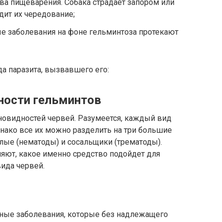
ва пищеварения. Собака страдает запором или
дит их чередование;
е заболевания на фоне гельминтоза протекают
а паразита, вызвавшего его:
ности гельминтов
новидностей червей. Разумеется, каждый вид
нако все их можно разделить на три большие
глые (нематоды) и сосальщики (трематоды).
яют, какое именно средство подойдет для
вида червей.
ые заболевания, которые без надлежащего