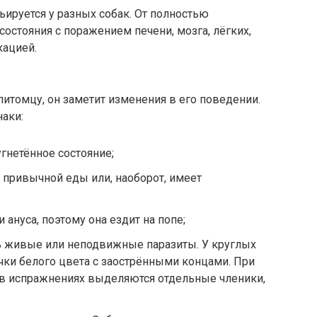
ируется у разных собак. От полностью
остояния с поражением печени, мозга, лёгких,
кацией.
питомцу, он заметит изменения в его поведении.
наки:
угнетённое состояние;
 привычной еды или, наоборот, имеет
 ануса, поэтому она ездит на попе;
ь живые или неподвижные паразиты. У круглых
чки белого цвета с заострёнными концами. При
в испражнениях выделяются отдельные членики,