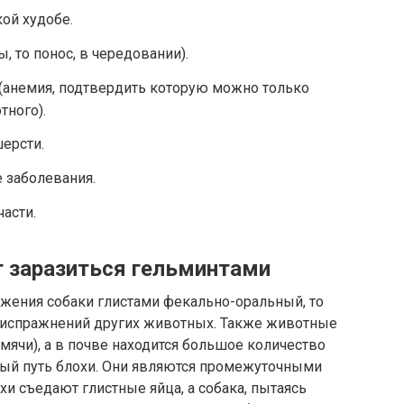
ой худобе.
, то понос, в чередовании).
(анемия, подтвердить которую можно только
тного).
ерсти.
 заболевания.
асти.
 заразиться гельминтами
жения собаки глистами фекально-оральный, то
м испражнений других животных. Также животные
мячи), а в почве находится большое количество
ный путь блохи. Они являются промежуточными
хи съедают глистные яйца, а собака, пытаясь