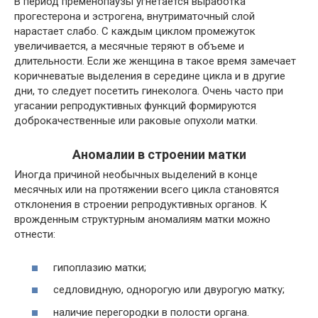
В период пременопаузы угнетается выработка
прогестерона и эстрогена, внутриматочный слой
нарастает слабо. С каждым циклом промежуток
увеличивается, а месячные теряют в объеме и
длительности. Если же женщина в такое время замечает
коричневатые выделения в середине цикла и в другие
дни, то следует посетить гинеколога. Очень часто при
угасании репродуктивных функций формируются
доброкачественные или раковые опухоли матки.
Аномалии в строении матки
Иногда причиной необычных выделений в конце
месячных или на протяжении всего цикла становятся
отклонения в строении репродуктивных органов. К
врожденным структурным аномалиям матки можно
отнести:
гипоплазию матки;
седловидную, однорогую или двурогую матку;
наличие перегородки в полости органа.