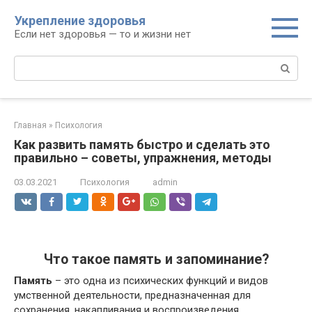
Перейти
Укрепление здоровья
к
Если нет здоровья — то и жизни нет
контенту
Поиск:
Главная
»
Психология
Как развить память быстро и сделать это
правильно – советы, упражнения, методы
03.03.2021
Психология
admin
Что такое память и запоминание?
Память
– это одна из психических функций и видов
умственной деятельности, предназначенная для
сохранения, накапливания и воспроизведения