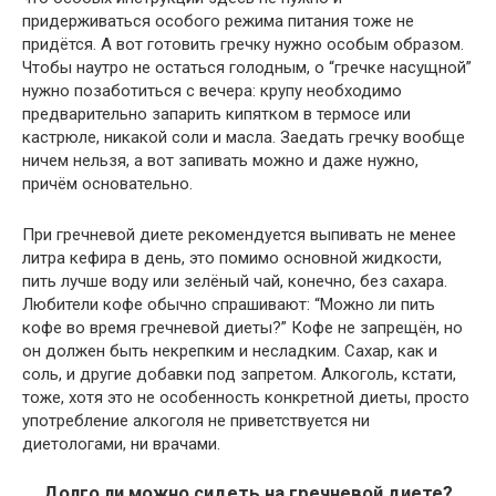
придерживаться особого режима питания тоже не
придётся. А вот готовить гречку нужно особым образом.
Чтобы наутро не остаться голодным, о “гречке насущной”
нужно позаботиться с вечера: крупу необходимо
предварительно запарить кипятком в термосе или
кастрюле, никакой соли и масла. Заедать гречку вообще
ничем нельзя, а вот запивать можно и даже нужно,
причём основательно.
При гречневой диете рекомендуется выпивать не менее
литра кефира в день, это помимо основной жидкости,
пить лучше воду или зелёный чай, конечно, без сахара.
Любители кофе обычно спрашивают: “Можно ли пить
кофе во время гречневой диеты?” Кофе не запрещён, но
он должен быть некрепким и несладким. Сахар, как и
соль, и другие добавки под запретом. Алкоголь, кстати,
тоже, хотя это не особенность конкретной диеты, просто
употребление алкоголя не приветствуется ни
диетологами, ни врачами.
Долго ли можно сидеть на гречневой диете?