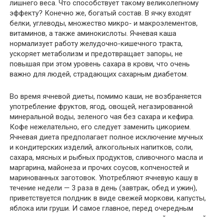
лишнего веса. Что способствует такому великолепному
эффекту? Конечно же, богатый состав. В ячку входят
белки, углеводы, множество микро- и макроэлементов,
витаминов, а также аминокислоты. Ячневая каша
нормализует работу желудочно-кишечного тракта,
ускоряет метаболизм и предотвращает запоры, не
повышая при этом уровень сахара в крови, что очень
важно для людей, страдающих сахарным диабетом.
Во время ячневой диеты, помимо каши, не возбраняется
употребление фруктов, ягод, овощей, негазированной
минеральной воды, зеленого чая без сахара и кефира.
Кофе нежелательно, его следует заменить цикорием.
Ячневая диета предполагает полное исключение мучных
и кондитерских изделий, алкогольных напитков, соли,
сахара, мясных и рыбных продуктов, сливочного масла и
маргарина, майонеза и прочих соусов, копченостей и
маринованных заготовок. Употребляют ячневую кашу в
течение недели — 3 раза в день (завтрак, обед и ужин),
приветствуется полдник в виде свежей моркови, капусты,
яблока или груши. И самое главное, перед очередным