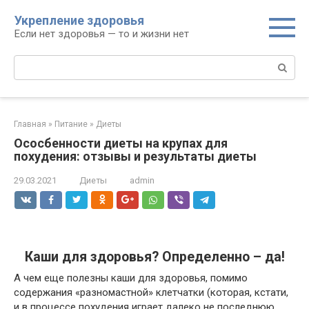
Перейти
Укрепление здоровья
к
Если нет здоровья — то и жизни нет
контенту
Поиск:
Главная
»
Питание
»
Диеты
Ососбенности диеты на крупах для
похудения: отзывы и результаты диеты
29.03.2021
Диеты
admin
Каши для здоровья? Определенно – да!
А чем еще полезны каши для здоровья, помимо
содержания «разномастной» клетчатки (которая, кстати,
и в процессе похудения играет далеко не последнюю