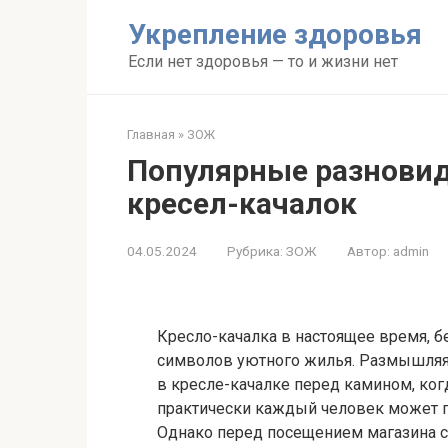
Перейти
Укрепление здоровья
к
контенту
Если нет здоровья — то и жизни нет
Главная
»
ЗОЖ
Популярные разнови
кресел-качалок
04.05.2024
Рубрика:
ЗОЖ
Автор:
admin
Кресло-качалка в настоящее время, б
символов уютного жилья. Размышляя
в кресле-качалке перед камином, ког
практически каждый человек может п
Однако перед посещением магазина с