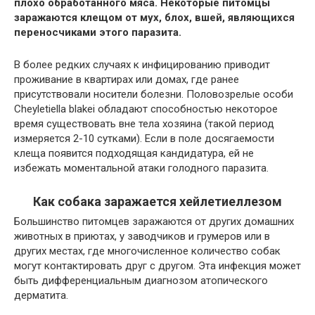
плохо обработанного мяса.
Некоторые питомцы
заражаются клещом от мух, блох, вшей, являющихся
переносчиками этого паразита.
В более редких случаях к инфицированию приводит
проживание в квартирах или домах, где ранее
присутствовали носители болезни. Половозрелые особи
Cheyletiella blakei обладают способностью некоторое
время существовать вне тела хозяина (такой период
измеряется 2-10 сутками). Если в поле досягаемости
клеща появится подходящая кандидатура, ей не
избежать моментальной атаки голодного паразита.
Как собака заражается хейлетиеллезом
Большинство питомцев заражаются от других домашних
животных в приютах, у заводчиков и грумеров или в
других местах, где многочисленное количество собак
могут контактировать друг с другом. Эта инфекция может
быть дифференциальным диагнозом атопического
дерматита.