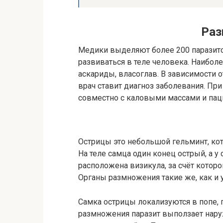
Раз
Медики выделяют более 200 паразитов
развиваться в теле человека. Наибол
аскариды, власоглав. В зависимости от
врач ставит диагноз заболевания. Пр
совместно с каловыми массами и пац
Острицы это небольшой гельминт, кот
На теле самца один конец острый, а у
расположена визикула, за счёт которо
Органы размножения такие же, как и у
Самка острицы локализуются в попе, 
размножения паразит выползает наруж