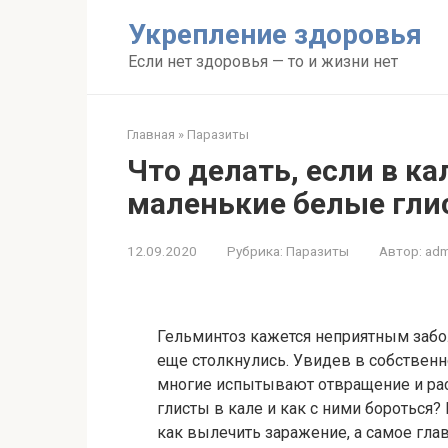
Перейти
Укрепление здоровья
к
контенту
Если нет здоровья — то и жизни нет
Главная
»
Паразиты
Что делать, если в к
маленькие белые гли
12.09.2020
Рубрика:
Паразиты
Автор:
adm
Гельминтоз кажется неприятным забо
еще столкнулись. Увидев в собственн
многие испытывают отвращение и рас
глисты в кале и как с ними бороться?
как вылечить заражение, а самое глав