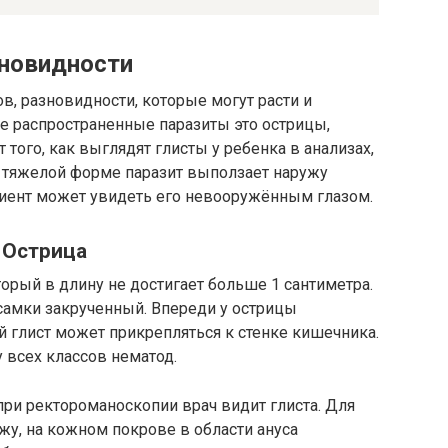
новидности
, разновидности, которые могут расти и
ее распространенные паразиты это острицы,
 того, как выглядят глисты у ребенка в анализах,
и тяжелой форме паразит выползает наружу
иент может увидеть его невооружённым глазом.
Острица
орый в длину не достигает больше 1 сантиметра.
 самки закрученный. Впереди у острицы
й глист может прикрепляться к стенке кишечника.
 всех классов нематод.
при ректороманоскопии врач видит глиста. Для
у, на кожном покрове в области ануса