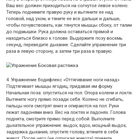
Ваш вес должен приходиться на согнутое левое колено.
Теперь поднимите правую руку и вытяните ее над
головой, над ухом, и тяните ее все дальше и дальше,
чтобы почувствовать, как тянутся мышцы сбоку, от талии
до подмышки. Рука должна оставаться прямой и
находиться близко к голове. Выдержите позу восемь
секунд, переведите дыхание. Сделайте упражнение три
раза в левую сторону, а затем три раза в правую.
4. Упражнение бодифлекс «Оттягивание ноги назад».
Подтягивает мышцы ягодиц, придавая им форму.
Начальная поза: опуститься на пол. Опора колени и локти.
Вытяните ногу прямо позади себя. Колено не сгибать,
пальцы ноги смотрят вниз и опираются на пол. Руки
лежат ладонями вниз. Вес на локтях и ладонях. Голова
поднята, смотрите прямо перед собой. Выполните
дыхательное упражнение: выдох, вдох, мощный выдох,
задержка дыхания, опустите голову, втяните в себя
живот. После чего (не отпуская живота) примите