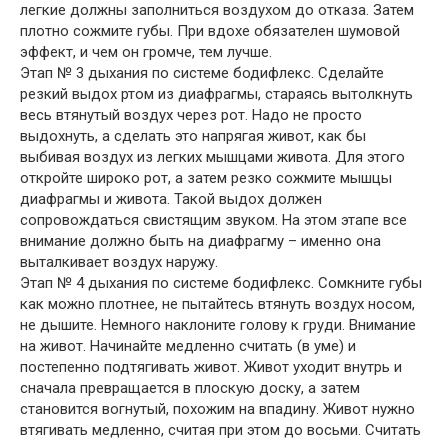
легкие должны заполниться воздухом до отказа. Затем
плотно сожмите губы. При вдохе обязателен шумовой
эффект, и чем он громче, тем лучше.
Этап № 3 дыхания по системе бодифлекс. Сделайте
резкий выдох ртом из диафрагмы, стараясь вытолкнуть
весь втянутый воздух через рот. Надо не просто
выдохнуть, а сделать это напрягая живот, как бы
выбивая воздух из легких мышцами живота. Для этого
откройте широко рот, а затем резко сожмите мышцы
диафрагмы и живота. Такой выдох должен
сопровождаться свистящим звуком. На этом этапе все
внимание должно быть на диафрагму – именно она
выталкивает воздух наружу.
Этап № 4 дыхания по системе бодифлекс. Сомкните губы
как можно плотнее, не пытайтесь втянуть воздух носом,
не дышите. Немного наклоните голову к груди. Внимание
на живот. Начинайте медленно считать (в уме) и
постепенно подтягивать живот. Живот уходит внутрь и
сначала превращается в плоскую доску, а затем
становится вогнутый, похожим на впадину. Живот нужно
втягивать медленно, считая при этом до восьми. Считать