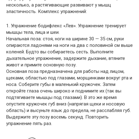
несколько, а растягивающие развивают у мышц
эластичность. Комплекс упражнений:
1. Упражнение бодифлекс «Лев». Упражнение тренирует
мышцы тела, лица и шеи.
Начальная поза: стоя, ноги на ширине 30 — 35 см, руки
опираются ладонями на ноги на два с половиной см выше
коленей. Будто вы собираетесь сесть. Выполните
дыхательное упражнение, задержите дыхание, втяните
живот и примите основную позу.
Основная поза предназначена для работы над лицом,
щеками, областью под глазами, морщинками вокруг рта и
носа. Соберите губы в маленький кружочек. Затем
откройте глаза очень широко и поднимите их (так вы
подтягиваете мышцы под глазами). В это же время
опустите кружочек губ вниз (напрягая щеки и носовую
область) и высуньте язык до предела, не расслабляя губ.
Выдержите эту позу восемь секунд. Повторить
упражнение пять раз.