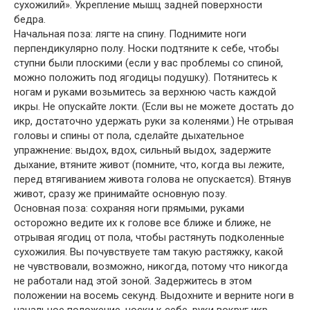
сухожилий». Укрепление мышц задней поверхности
бедра.
Начальная поза: лягте на спину. Поднимите ноги
перпендикулярно полу. Носки подтяните к себе, чтобы
ступни были плоскими (если у вас проблемы со спиной,
можно положить под ягодицы подушку). Потянитесь к
ногам и руками возьмитесь за верхнюю часть каждой
икры. Не опускайте локти. (Если вы не можете достать до
икр, достаточно удержать руки за коленями.) Не отрывая
головы и спины от пола, сделайте дыхательное
упражнение: выдох, вдох, сильный выдох, задержите
дыхание, втяните живот (помните, что, когда вы лежите,
перед втягиванием живота голова не опускается). Втянув
живот, сразу же принимайте основную позу.
Основная поза: сохраняя ноги прямыми, руками
осторожно ведите их к голове все ближе и ближе, не
отрывая ягодиц от пола, чтобы растянуть подколенные
сухожилия. Вы почувствуете там такую растяжку, какой
не чувствовали, возможно, никогда, потому что никогда
не работали над этой зоной. Задержитесь в этом
положении на восемь секунд. Выдохните и верните ноги в
начальное положение, носки к себе, руки вокруг икр.