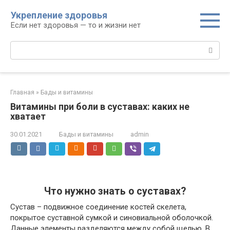
Перейти
Укрепление здоровья
к
Если нет здоровья — то и жизни нет
контенту
Поиск:
Главная
»
Бады и витамины
Витамины при боли в суставах: каких не
хватает
30.01.2021
Бады и витамины
admin
Что нужно знать о суставах?
Сустав – подвижное соединение костей скелета,
покрытое суставной сумкой и синовиальной оболочкой.
Данные элементы разделяются между собой щелью. В