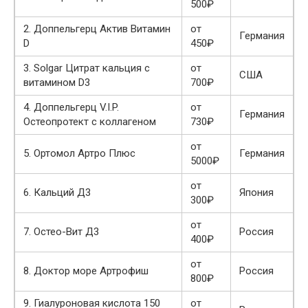
500₽
2.
Доппельгерц Актив Витамин
от
Германия
D
450₽
3.
Solgar Цитрат кальция с
от
США
витамином D3
700₽
4.
Доппельгерц V.I.P.
от
Германия
Остеопротект с коллагеном
730₽
от
5.
Ортомол Артро Плюс
Германия
5000₽
от
6.
Кальций Д3
Япония
300₽
от
7.
Остео-Вит Д3
Россия
400₽
от
8.
Доктор море Артрофиш
Россия
800₽
9.
Гиалуроновая кислота 150
от