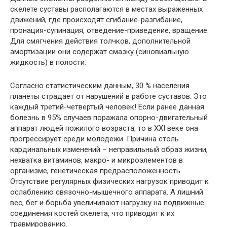
скелете суставы располагаются в местах выраженных
движений, где происходят сгибание-разгибание,
пронация-супинация, отведение-приведение, вращение.
Для смягчения действия толчков, дополнительной
амортизации они содержат смазку (синовиальную
жидкость) в полости.
Согласно статистическим данным, 30 % населения
планеты страдает от нарушений в работе суставов. Это
каждый третий-четвертый человек! Если ранее данная
болезнь в 95% случаев поражала опорно-двигательный
аппарат людей пожилого возраста, то в XXI веке она
прогрессирует среди молодежи. Причина столь
кардинальных изменений – неправильный образ жизни,
нехватка витаминов,
макро-
и
микроэлементов
в
организме, генетическая предрасположенность.
Отсутствие регулярных физических нагрузок приводит к
ослаблению связочно-мышечного аппарата. А лишний
вес, бег и борьба увеличивают нагрузку на подвижные
соединения костей скелета, что приводит к их
травмированию.