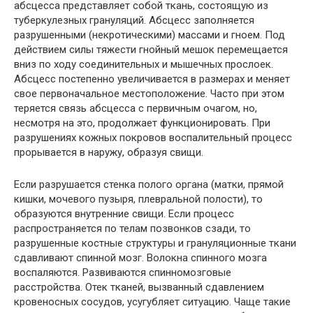
абсцесса представляет собой ткань, состоящую из
туберкулезных грануляций. Абсцесс заполняется
разрушенными (некротическими) массами и гноем. Под
действием силы тяжести гнойный мешок перемещается
вниз по ходу соединительных и мышечных прослоек.
Абсцесс постепенно увеличивается в размерах и меняет
свое первоначальное местоположение. Часто при этом
теряется связь абсцесса с первичным очагом, но,
несмотря на это, продолжает функционировать. При
разрушениях кожных покровов воспалительный процесс
прорывается в наружу, образуя свищи.
Если разрушается стенка полого органа (матки, прямой
кишки, мочевого пузыря, плевральной полости), то
образуются внутренние свищи. Если процесс
распространяется по телам позвонков сзади, то
разрушенные костные структуры и грануляционные ткани
сдавливают спинной мозг. Волокна спинного мозга
воспаляются. Развиваются спинномозговые
расстройства. Отек тканей, вызванный сдавлением
кровеносных сосудов, усугубляет ситуацию. Чаще такие