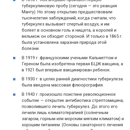
туберкулиновую пробу (сегодня — это реакция
Манту). Но этому открытию предшествовали
тысячелетия заблуждений, когда считали, что
туберкулез вызывает спертый воздух, и им
болеет в основном голь и нищета, а королей и
вельмож он обходит стороной. И только в 1865 г.
была установлена заразная природа этой
болезни.
В 1919 г. французскими учеными Кальметтом и
Гереном была изобретена первая БЦЖ вакцина, а
в 1921 был впервые вакцинирован ребенок.
В 1930 г. в целях ранней диагностики туберкулеза
была введена массовая флюорография.
В 1943 г. произошло поистине революционное
событие — открытие антибиотика стрептомицина,
позволившего лечить туберкулез. До этого его
лечили лишь климатотерапией (солнечным
загаром, горным или морским мягким климатом) и
хорошим питанием. (Основы санаторного лечения