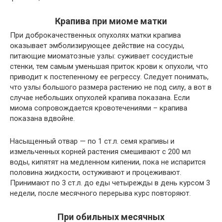
Крапива при миоме матки
При доброкачественных опухолях матки крапива
оказывает эмболизирующее действие на сосуды,
питающие миоматозные узлы: суживает сосудистые
стенки, тем самым уменьшая приток крови к опухоли, что
приводит к постепенному ее регрессу. Следует понимать,
что узлы большого размера растению не под силу, а вот в
случае небольших опухолей крапива показана. Если
миома сопровождается кровотечениями – крапива
показана вдвойне.
Насыщенный отвар
— по 1 ст.л. семя крапивы и
измельченных корней растения смешивают с 200 мл
воды, кипятят на медленном кипении, пока не испарится
половина жидкости, остуживают и процеживают.
Принимают по 3 ст.л. до еды четырежды в день курсом 3
недели, после месячного перерыва курс повторяют.
При обильных месячных