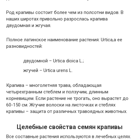
Род крапивы состоит более чем из полсотни видов. В
наших широтах привольно разрослась крапива
двудомная и жгучая.
Полное латинское наименование растения: Urtica,а ее
разновидностей:
двудомной – Urtica dioica L.;
жгучей – Urtica urens L.
Крапива – многолетняя трава, обладающая
четырехгранным стеблем и ползучим, длинным
корневищем. Если растение не трогать, оно вырастет до
60-150 см. Жгучие волоски на листочках и стеблях
крапивы – защита от различных травоядных животных.
Целебные свойства семян крапивы
Все составные растения используются в лечебных целях.