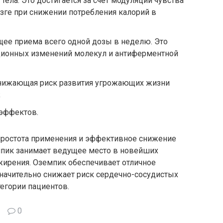
ела. Это достигается за счет модуляции чувства
зге при снижении потребления калорий в
щее приема всего одной дозы в неделю. Это
ационных изменений молекул и антиферментной
снижающая риск развития угрожающих жизни
;
эффектов.
простота применения и эффективное снижение
мпик занимает ведущее место в новейших
ожирения. Оземпик обеспечивает отличное
значительно снижает риск сердечно-сосудистых
тегории пациентов.
0