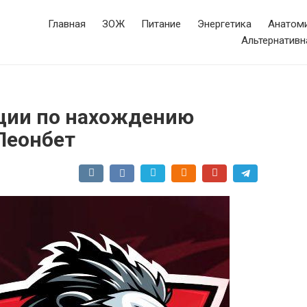
Главная
ЗОЖ
Питание
Энергетика
Анатоми
Альтернативн
ции по нахождению
Леонбет