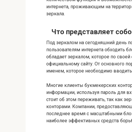
интернета, проживающим на территори
зеркала.
Что представляет собо
Под зеркалом на сегодняшний день п
пользователям интернета обходить б
обладает зеркалом, которое по своей
официальному сайту. От основного п
именем, которое необходимо вводить
Многие клиенты букмекерских контор 
информации, используя пароль для вхо
стоит об этом переживать, так как з
конторами. Компании, предоставляющ
последнее время с масштабными блок
наиболее эффективных средств борь