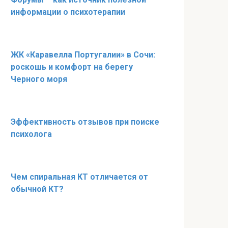
информации о психотерапии
ЖК «Каравелла Португалии» в Сочи:
роскошь и комфорт на берегу
Черного моря
Эффективность отзывов при поиске
психолога
Чем спиральная КТ отличается от
обычной КТ?