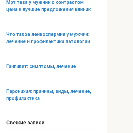
Мрт таза у мужчин с контрастом
цена и лучшие предложения клиник
Что такое лейкоспермия у мужчин:
лечение и профилактика патологии
Гингивит: симптомы, лечение
Паронихия: причины, виды, лечение,
профилактика
Свежие записи