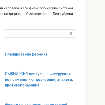
я человека и его физиологические системы
ая медицина
Омоложение
Без рубрики
Поиск:
Планирование ребенка
РЫБИЙ ЖИР капсулы — инструкция
по применению, дозировки, аналоги,
противопоказания
Форумы – как источник полезной