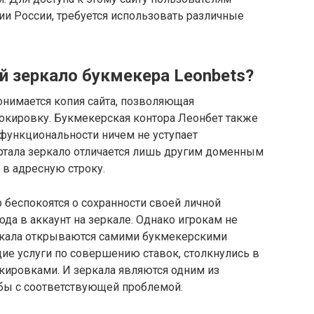
и России, требуется использовать различные
й зеркало букмекера Leonbets?
онимается копия сайта, позволяющая
локировку. Букмекерская контора Леонбет также
 функциональности ничем не уступает
ортала зеркало отличается лишь другим доменным
 в адресную строку.
беспокоятся о сохранности своей личной
да в аккаунт на зеркале. Однако игрокам не
еркала открываются самими букмекерскими
ие услуги по совершению ставок, столкнулись в
ировками. И зеркала являются одним из
бы с соответствующей проблемой.