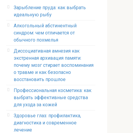
Зарыбление пруда: как выбрать
идеальную рыбу
Алкогольный абстинентный
синдром: чем отличается от
обычного похмелья
Диссоциативная амнезия как
экстренная архивация памяти:
почему мозг стирает воспоминания
о травме и как безопасно
восстановить прошлое
Профессиональная косметика: как
выбрать эффективные средства
для ухода за кожей
Здоровье глаз: профилактика,
диагностика и современное
лечение