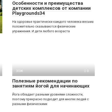
Особенности и преимущества
детских комплексов от компании
Playgrounds34
На здоровье практически каждого человека весьма
положительно сказываются физические
упражнения. И дети любого возраста
ЗОЖ
0
Полезные рекомендации по
занятиям йогой для начинающих
Йога обладает разными уровнями сложности,
поэтому прекрасно подходит для многих людей с
разными физическими