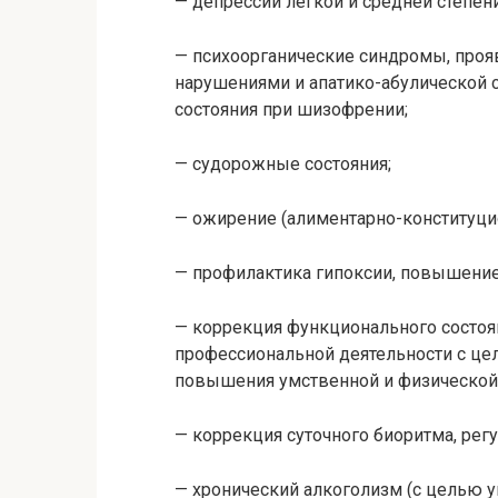
—
депрессии
легкой и средней степени
— психоорганические синдромы, про
нарушениями и апатико-абулической 
состояния при шизофрении;
— судорожные состояния;
— ожирение (алиментарно-конституцио
— профилактика гипоксии, повышение
— коррекция функционального состоя
профессиональной деятельности с це
повышения умственной и физической 
— коррекция суточного биоритма, рег
— хронический
алкоголизм
(с целью у