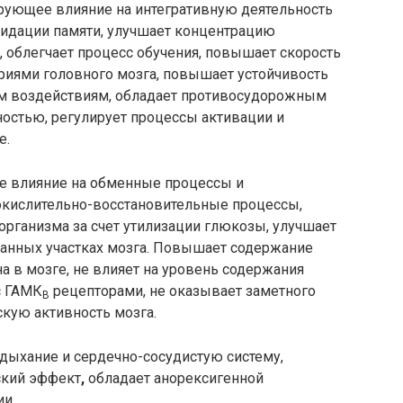
рующее влияние на интегративную деятельность
лидации памяти, улучшает концентрацию
 облегчает процесс обучения, повышает скорость
иями головного мозга, повышает устойчивость
ким воздействиям, обладает противосудорожным
ностью, регулирует процессы активации и
е.
е влияние на обменные процессы и
окислительно-восстановительные процессы,
рганизма за счет утилизации глюкозы, улучшает
анных участках мозга. Повышает содержание
а в мозге, не влияет на уровень содержания
 с ГАМК
рецепторами, не оказывает заметного
B
кую активность мозга.
дыхание и сердечно-сосудистую систему,
ский эффект
,
обладает анорексигенной
и.