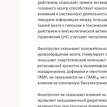
действием, оказывает прямое активи
головного мозга, способствует консо
внимания и умственную деятельность,
передачи информации между полушар
тканей мозга к гипоксии и токсичес
действием и анксиолитической актив
торможения ЦНС, улучшает настроени
Фенотропил оказывает положительно
кровообращение мозга, стимулирует 
повышает энергетический потенциал о
регионарный кровоток в ишемизиров
норадреналина, дофамина и серотонин
ГАМК, не связывается ни с ГАМК
, ни
А
влияния на спонтанную биоэлектричес
Фенотропил не оказывает влияния на 
проявляет невыраженный диуретиче
активностью при курсовом применени