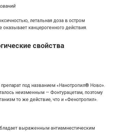
дований
оксичностью, летальная доза в остром
Не оказывает канцерогенного действия.
гические свойства
 препарат под названием «
Нанотропил®️ Ново
».
сталось неизменным —
Фонтурацетам
, поэтому
ганизм то же действие, что и «Фенотропил».
 обладает выраженным антиамнестическим