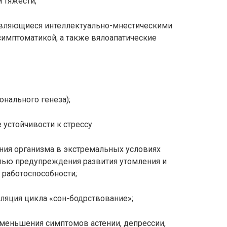
 тяжести;
являющиеся интеллектуально-мнестическими
симптоматикой, а также вялоапатические
нального генеза);
 устойчивости к
стрессу
ния организма в экстремальных условиях
лью предупреждения развития утомления и
работоспособности;
уляция цикла «сон-бодрствование»;
меньшения симптомов астении, депрессии,