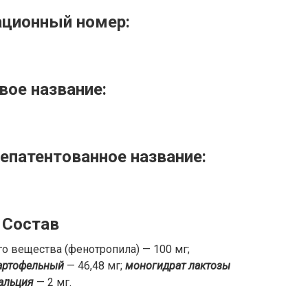
ационный номер:
вое название:
патентованное название:
Состав
го вещества (фенотропила) — 100 мг;
артофельный
— 46,48 мг;
моногидрат лактозы
кальция
— 2 мг.