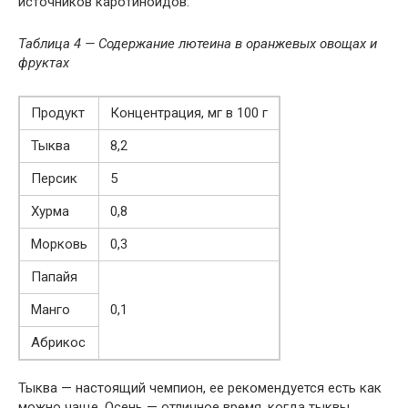
источников каротиноидов.
Таблица 4 — Содержание лютеина в оранжевых овощах и
фруктах
Продукт
Концентрация, мг в 100 г
Тыква
8,2
Персик
5
Хурма
0,8
Морковь
0,3
Папайя
Манго
0,1
Абрикос
Тыква — настоящий чемпион, ее рекомендуется есть как
можно чаще. Осень — отличное время, когда тыквы