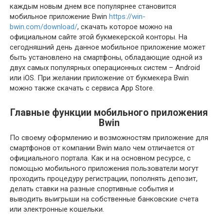
каждым новым днем все популярнее становится
мобильное приложение Bwin
https://win-
bwin.com/download/
, скачать которое можно на
официальном сайте этой букмекерской конторы. На
сегодняшний день данное мобильное приложение может
быть установлено на смартфоны, обладающие одной из
двух самых популярных операционных систем – Android
или iOS. При желании приложение от букмекера Bwin
можно также скачать с сервиса App Store.
Главные функции мобильного приложения
Bwin
По своему оформлению и возможностям приложение для
смартфонов от компании Bwin мало чем отличается от
официального портала. Как и на основном ресурсе, с
помощью мобильного приложения пользователи могут
проходить процедуру регистрации, пополнять депозит,
делать ставки на разные спортивные события и
выводить выигрыши на собственные банковские счета
или электронные кошельки.