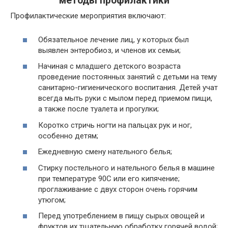
методы профилактики
Профилактические мероприятия включают:
Обязательное лечение лиц, у которых был
выявлен энтеробиоз, и членов их семьи;
Начиная с младшего детского возраста
проведение постоянных занятий с детьми на тему
санитарно-гигиенического воспитания. Детей учат
всегда мыть руки с мылом перед приемом пищи,
а также после туалета и прогулки;
Коротко стричь ногти на пальцах рук и ног,
особенно детям;
Ежедневную смену нательного белья;
Стирку постельного и нательного белья в машине
при температуре 90C или его кипячение;
проглаживание с двух сторон очень горячим
утюгом;
Перед употреблением в пищу сырых овощей и
фруктов их тщательную обработку горячей водой;