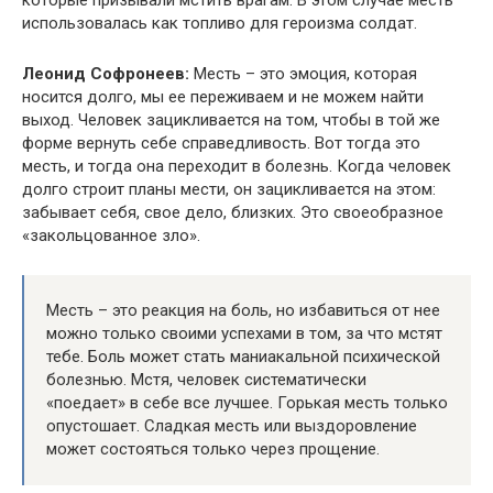
которые призывали мстить врагам. В этом случае месть
использовалась как топливо для героизма солдат.
Леонид Софронеев:
Месть – это эмоция, которая
носится долго, мы ее переживаем и не можем найти
выход. Человек зацикливается на том, чтобы в той же
форме вернуть себе справедливость. Вот тогда это
месть, и тогда она переходит в болезнь. Когда человек
долго строит планы мести, он зацикливается на этом:
забывает себя, свое дело, близких. Это своеобразное
«закольцованное зло».
Месть – это реакция на боль, но избавиться от нее
можно только своими успехами в том, за что мстят
тебе. Боль может стать маниакальной психической
болезнью. Мстя, человек систематически
«поедает» в себе все лучшее. Горькая месть только
опустошает. Сладкая месть или выздоровление
может состояться только через прощение.