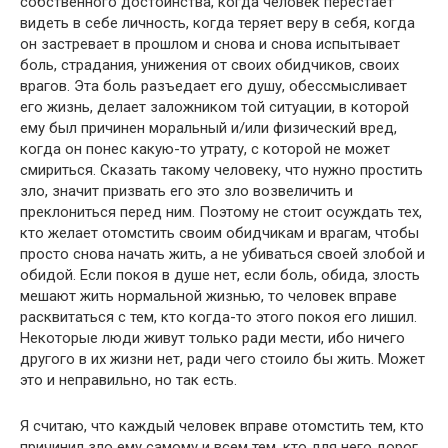
собственного достоинства, когда человек перестает
видеть в себе личность, когда теряет веру в себя, когда
он застревает в прошлом и снова и снова испытывает
боль, страдания, унижения от своих обидчиков, своих
врагов. Эта боль разъедает его душу, обессмысливает
его жизнь, делает заложником той ситуации, в которой
ему был причинен моральный и/или физический вред,
когда он понес какую-то утрату, с которой не может
смириться. Сказать такому человеку, что нужно простить
зло, значит призвать его это зло возвеличить и
преклониться перед ним. Поэтому не стоит осуждать тех,
кто желает отомстить своим обидчикам и врагам, чтобы
просто снова начать жить, а не убиваться своей злобой и
обидой. Если покоя в душе нет, если боль, обида, злость
мешают жить нормальной жизнью, то человек вправе
расквитаться с тем, кто когда-то этого покоя его лишил.
Некоторые люди живут только ради мести, ибо ничего
другого в их жизни нет, ради чего стоило бы жить. Может
это и неправильно, но так есть.
Я считаю, что каждый человек вправе отомстить тем, кто
причинил зло ему самому и всем тем, кто для него дорог.