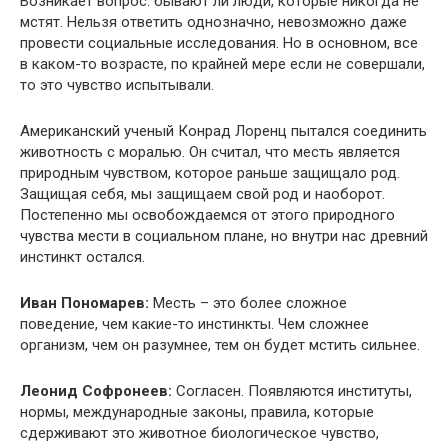
Возникает вопрос: бывают ли люди, которые никогда не
мстят. Нельзя ответить однозначно, невозможно даже
провести социальные исследования. Но в основном, все
в каком-то возрасте, по крайней мере если не совершали,
то это чувство испытывали.
Американский ученый Конрад Лоренц пытался соединить
животность с моралью. Он считал, что месть является
природным чувством, которое раньше защищало род.
Защищая себя, мы защищаем свой род и наоборот.
Постепенно мы освобождаемся от этого природного
чувства мести в социальном плане, но внутри нас древний
инстинкт остался.
Иван Пономарев:
Месть – это более сложное
поведение, чем какие-то инстинкты. Чем сложнее
организм, чем он разумнее, тем он будет мстить сильнее.
Леонид Софронеев:
Согласен. Появляются институты,
нормы, международные законы, правила, которые
сдерживают это животное биологическое чувство,