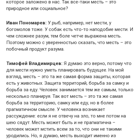
которое заложено в нас. Так все-таки месть – это
природное или социальное?
Иван Пономарев:
У рыб, например, нет мести, у
богомолов тоже. У собак есть что-то наподобие мести. И
чем сложнее разум, тем боле четче выражена месть.
Поэтому можно с уверенностью сказать, что месть – это
побочный продукт разума.
Тимофей Владимирцев:
Я думаю это верно, потому что
для мести нужно уметь планировать будущее. На мой
взгляд, месть – это та же самая форма защиты, которая
есть у животных. Защита территорий, борьба за самку и
борьба за еду. Человек занимается тем же самым, только
несколько планируя. Так вот месть – это та же самая
борьба за территорию, самку или еду, но в более
прагматичном смысле. У человека возникает
рассуждение: если я не отвечу на зло, то мне потом на
шею сядут. Месть может быть и не прагматична –
человек может мстить всем за то, что они не такими
уродились. Но, я думаю, месть выходит именно из