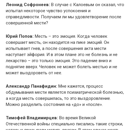
Леонид Софронеев:
В случае с Калоевым он сказал, что
испытал некоторое чувство успокоения и
справедливости. Получаем ли мы удовлетворение после
совершенной мести?
Юрий Попов:
Месть – это эмоция. Когда человек
совершает месть, он находится на пике эмоций. Он
испытывает гнев, а после совершения акта мести
наступает эйфория. И в этом плане это не болезнь и не
лекарство – это только эмоция. Это падение вниз и
поднятие вверх. Человек не может болеть местью и не
может выздороветь от нее.
Александр Панафидин:
Мне кажется, процесс
обдумывания мести является психиатрической болезнью,
а когда месть совершилась, то это выздоровление.
Можно разделить состояния на «до» и «после».
Тимофей Владимирцев:
Во время Великой
Отечественной войны специально писались такие строки,