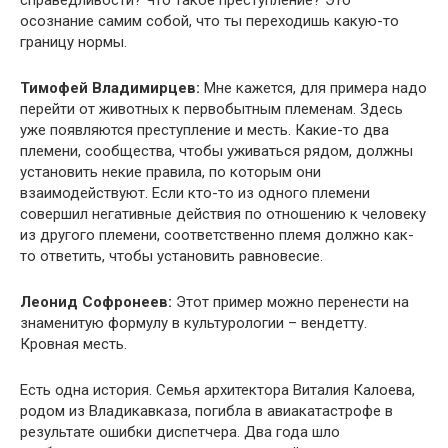
справедливости? Что такое преступление? Это
осознание самим собой, что ты переходишь какую-то
границу нормы.
Тимофей Владимирцев:
Мне кажется, для примера надо
перейти от животных к первобытным племенам. Здесь
уже появляются преступление и месть. Какие-то два
племени, сообщества, чтобы уживаться рядом, должны
установить некие правила, по которым они
взаимодействуют. Если кто-то из одного племени
совершил негативные действия по отношению к человеку
из другого племени, соответственно племя должно как-
то ответить, чтобы установить равновесие.
Леонид Софронеев:
Этот пример можно перенести на
знаменитую формулу в культурологии – вендетту.
Кровная месть.
Есть одна история. Семья архитектора Виталия Калоева,
родом из Владикавказа, погибла в авиакатастрофе в
результате ошибки диспетчера. Два года шло