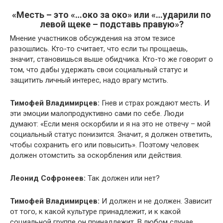
«Месть – это «…око за око» или «…ударили по
левой щеке – подставь правую»?
Мнение участников обсуждения на этом тезисе
разошлись. Кто-то считает, что если ты прощаешь,
значит, становишься выше обидчика. Кто-то же говорит о
том, что дабы удержать свои социальный статус и
защитить личный интерес, надо врагу мстить.
Тимофей Владимирцев:
Гнев и страх рождают месть. И
эти эмоции малопродуктивно сами по себе. Люди
думают: «Если меня оскорбили и я на это не отвечу – мой
социальный статус понизится. Значит, я должен ответить,
чтобы сохранить его или повысить». Поэтому человек
должен отомстить за оскорбления или действия.
Леонид Софронеев:
Так должен или нет?
Тимофей Владимирцев:
И должен и не должен. Зависит
от того, к какой культуре принадлежит, и к какой
социальной группе он принадлежит. В любом случае,