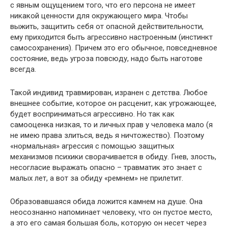
с явным ощущением того, что его персона не имеет
никакой ценности для окружающего мира. Чтобы
выжить, защитить себя от опасной действительности,
ему приходится быть агрессивно настроенным (инстинкт
самосохранения). Причем это его обычное, повседневное
состояние, ведь угроза повсюду, надо быть наготове
всегда.
Такой индивид травмирован, изранен с детства. Любое
внешнее событие, которое он расценит, как угрожающее,
будет восприниматься агрессивно. Но так как
самооценка низкая, то и личных прав у человека мало (я
не имею права злиться, ведь я ничтожество). Поэтому
«нормальная» агрессия с помощью защитных
механизмов психики сворачивается в обиду. Гнев, злость,
несогласие выражать опасно – травматик это знает с
малых лет, а вот за обиду «ремнем» не прилетит.
Образовавшаяся обида ложится камнем на душе. Она
неосознанно напоминает человеку, что он пустое место,
а это его самая большая боль, которую он несет через