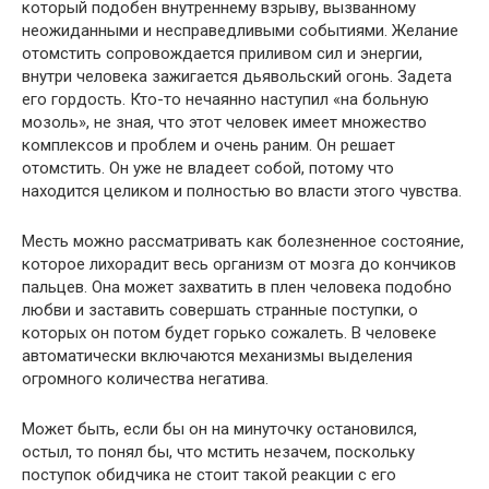
который подобен внутреннему взрыву, вызванному
неожиданными и несправедливыми событиями. Желание
отомстить сопровождается приливом сил и энергии,
внутри человека зажигается дьявольский огонь. Задета
его гордость. Кто-то нечаянно наступил «на больную
мозоль», не зная, что этот человек имеет множество
комплексов и проблем и очень раним. Он решает
отомстить. Он уже не владеет собой, потому что
находится целиком и полностью во власти этого чувства.
Месть можно рассматривать как болезненное состояние,
которое лихорадит весь организм от мозга до кончиков
пальцев. Она может захватить в плен человека подобно
любви и заставить совершать странные поступки, о
которых он потом будет горько сожалеть. В человеке
автоматически включаются механизмы выделения
огромного количества негатива.
Может быть, если бы он на минуточку остановился,
остыл, то понял бы, что мстить незачем, поскольку
поступок обидчика не стоит такой реакции с его