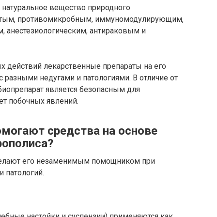
о натуральное вещество природного
нтым, противомикробным, иммуномодулирующим,
, анестезиологическим, антираковым и
х действий лекарственные препараты на его
с разными недугами и патологиями. В отличие от
биопрепарат является безопасным для
т побочных явлений.
омогают средства на основе
рополиса?
делают его незаменимым помощником при
и патологий.
ебные настойки и суспензии) применяются как