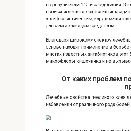
по результатам 115 исследований. Эт
происхождения является антиоксида
антифлогистическим, кардиозащитным
ранозаживляющим средством.
Благодаря широкому спектру лечебны
основе находят применение в борьбе 
многих известных антибиотиков этот 
микрофлоры кишечника и не вызывае
От каких проблем п
п
Лечебные свойства пчелиного клея 
избавлении от различного рода болей 
Изготовленные из него эмульсии (цел