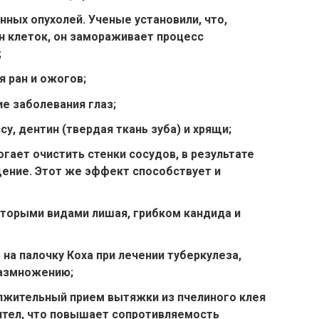
ных опухолей. Ученые установили, что,
н клеток, он замораживает процесс
;
 ран и ожогов;
е заболевания глаз;
у, дентин (твердая ткань зуба) и хрящи;
огает очистить стенки сосудов, в результате
ение. Этот же эффект способствует и
торыми видами лишая, грибком кандида и
а палочку Коха при лечении туберкулеза,
размножению;
лжительный прием вытяжки из пчелиного клея
ител, что повышает сопротивляемость