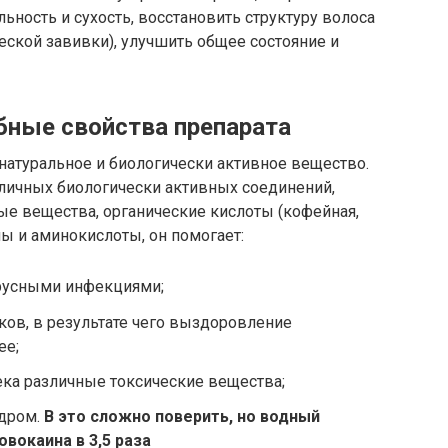
ьность и сухость, восстановить структуру волоса
ской завивки), улучшить общее состояние и
бные свойства препарата
натуральное и биологически активное вещество.
личных биологически активных соединений,
ые вещества, органические кислоты (кофейная,
ны и аминокислоты, он помогает:
русными инфекциями;
ков, в результате чего выздоровление
ее;
ка различные токсические вещества;
ндром.
В это сложно поверить, но водный
вокаина в 3,5 раза