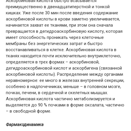
Аскорбиновая кислота быстро всасывается
преимущественно в двенадцатиперстной и тонкой
кишках. Уже после 30 мин после введения содержание
аскорбиновой кислоты в крови заметно увеличивается,
начинается захват ее тканями, при этом она сначала
превращается в дегидроаскорбиновую кислоту, которая
имеет способность проникать через клеточные
мембраны без энергетических затрат и быстро
восстанавливаться в клетке. Аскорбиновая кислота в
тканях находится почти исключительно внутриклеточно,
определяется в трех формах – аскорбиновой,
дегидроаскорбиновой кислот и аскорбигена (связанной
аскорбиновой кислоты). Распределение между органами
неравномерное: ее много в железах внутренней секреции,
особенно в надпочечниках, меньше – в головном мозге,
почках, печени, в сердечной и скелетных мышцах.
Аскорбиновая кислота частично метаболизируется и
выделяется до 90 % почками в форме оксалата, частично
– в свободной форме.
Фармакодинамика