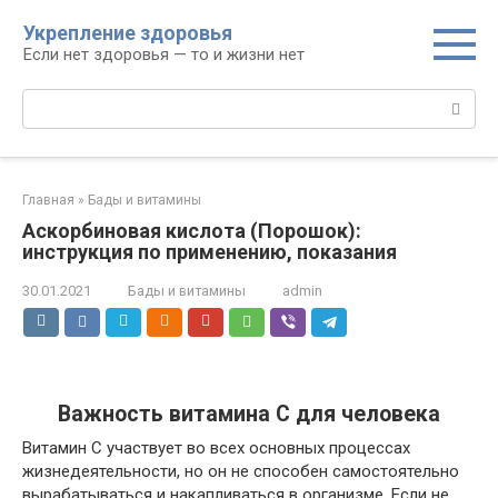
Перейти
Укрепление здоровья
к
Если нет здоровья — то и жизни нет
контенту
Поиск:
Главная
»
Бады и витамины
Аскорбиновая кислота (Порошок):
инструкция по применению, показания
30.01.2021
Бады и витамины
admin
Важность витамина С для человека
Витамин С участвует во всех основных процессах
жизнедеятельности, но он не способен самостоятельно
вырабатываться и накапливаться в организме. Если не