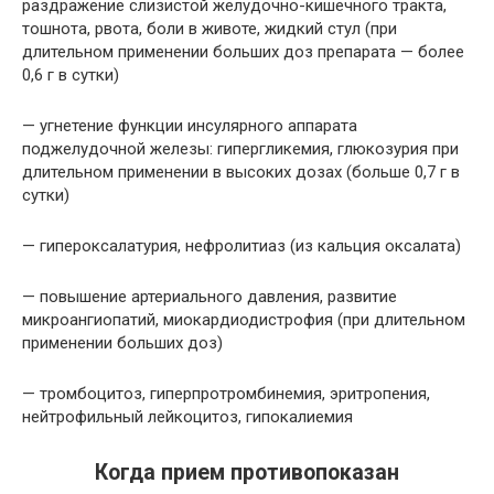
раздражение слизистой желудочно-кишечного тракта,
тошнота, рвота, боли в животе, жидкий стул (при
длительном применении больших доз препарата — более
0,6 г в сутки)
— угнетение функции инсулярного аппарата
поджелудочной железы: гипергликемия, глюкозурия при
длительном применении в высоких дозах (больше 0,7 г в
сутки)
— гипероксалатурия, нефролитиаз (из кальция оксалата)
— повышение артериального давления, развитие
микроангиопатий, миокардиодистрофия (при длительном
применении больших доз)
— тромбоцитоз, гиперпротромбинемия, эритропения,
нейтрофильный лейкоцитоз, гипокалиемия
Когда прием противопоказан