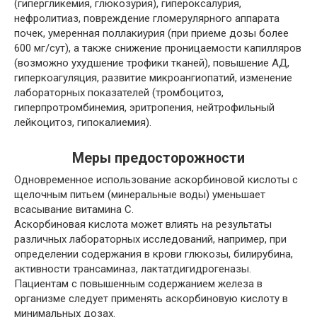
(гипергликемия, глюкозурия), гипероксалурия,
нефролитиаз, повреждение гломерулярного аппарата
почек, умеренная поллакиурия (при приеме дозы более
600 мг/сут), а также снижение проницаемости капилляров
(возможно ухудшение трофики тканей), повышение АД,
гиперкоагуляция, развитие микроангиопатий, изменение
лабораторных показателей (тромбоцитоз,
гиперпротромбинемия, эритропения, нейтрофильный
лейкоцитоз, гипокалиемия).
Меры предосторожности
Одновременное использование аскорбиновой кислоты с
щелочным питьем (минеральные воды) уменьшает
всасывание витамина С.
Аскорбиновая кислота может влиять на результаты
различных лабораторных исследований, например, при
определении содержания в крови глюкозы, билирубина,
активности трансаминаз, лактатдигидрогеназы.
Пациентам с повышенным содержанием железа в
организме следует применять аскорбиновую кислоту в
минимальных дозах.