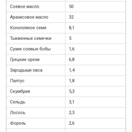
Соевое масло
50
Арахисовое масло
32
Конопляное семя
8,1
Тыквенные семечки
5
Сухие соевые бобы
1,6
Грецкие орехи
6,8
Зародыши овса
1,4
Палтус
1,8
Скумбрия
5,3
Сельдь
3,1
Лосось
2,3
Форель
2,6