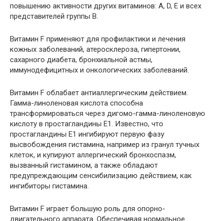
повышению активности других витаминов:
А
,
D
,
E
и всех
представителей
группы B
.
Витамин F применяют для профилактики и лечения
кожных заболеваний,
атеросклероза
,
гипертонии
,
сахарного диабета
,
бронхиальной астмы
,
иммунодефицитных и онкологических заболеваний.
Витамин F облабает антиаллергическим действием.
Гамма-линоленовая кислота способна
трансформироваться через дигомо-гамма-линоленовую
кислоту в простагландины Е1. Известно, что
простагландины Е1 ингибируют первую фазу
высвобождения гистамина, например из гранул тучных
клеток, и купируют аллергический бронхоспазм,
вызванный гистамином, а также обладают
предупреждающим сенсибилизацию действием, как
ингибиторы гистамина.
Витамин F играет большую роль для опорно-
двигательного аппарата. Обеспечивая нормальное