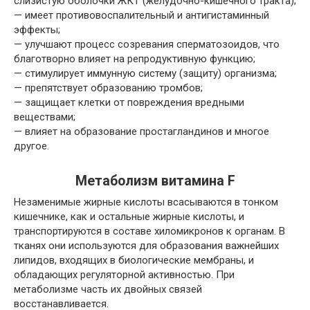
слизистую оболочки ЖКТ (желудочно-кишечного тракта);
— имеет противовоспалительный и антигистаминный
эффекты;
— улучшают процесс созревания сперматозоидов, что
благотворно влияет на репродуктивную функцию;
— стимулирует иммунную систему (защиту) организма;
— препятствует образованию тромбов;
— защищает клетки от повреждения вредными
веществами;
— влияет на образование простагландинов и многое
другое.
Метаболизм витамина F
Незаменимые жирные кислоты всасываются в тонком
кишечнике, как и остальные жирные кислоты, и
транспортируются в составе хиломикронов к органам. В
тканях они используются для образования важнейших
липидов, входящих в биологические мембраны, и
обладающих регуляторной активностью. При
метаболизме часть их двойных связей
восстанавливается.