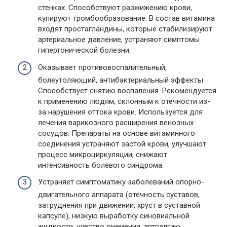
стенках. Способствуют разжижению крови,
купируют тромбообразование. В состав витамина
входят простагландины, которые стабилизируют
артериальное давление, устраняют симптомы
гипертонической болезни.
Оказывает противовоспалительный,
болеутоляющий, антибактериальный эффекты.
Способствует снятию воспаления. Рекомендуется
к применению людям, склонным к отечности из-
за нарушения оттока крови. Используется для
лечения варикозного расширения венозных
сосудов. Препараты на основе витаминного
соединения устраняют застой крови, улучшают
процесс микроциркуляции, снижают
интенсивность болевого синдрома.
Устраняет симптоматику заболеваний опорно-
двигательного аппарата (отечность суставов,
затруднения при движении, хруст в суставной
капсуле), низкую выработку синовиальной
жидкости, чувство онемения, артралгию,