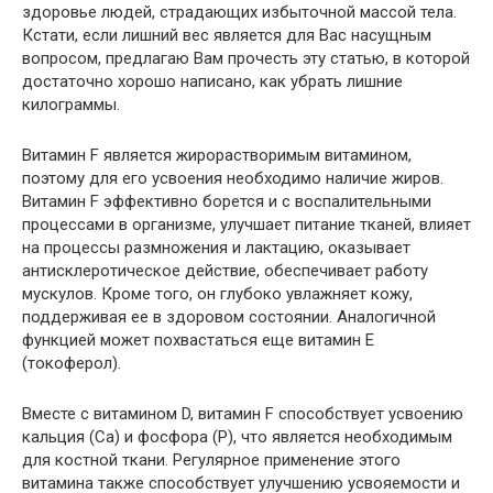
здоровье людей, страдающих избыточной массой тела.
Кстати, если лишний вес является для Вас насущным
вопросом, предлагаю Вам прочесть
эту статью
, в которой
достаточно хорошо написано, как убрать лишние
килограммы.
Витамин F является жирорастворимым витамином,
поэтому для его усвоения необходимо наличие жиров.
Витамин F эффективно борется и с воспалительными
процессами в организме, улучшает питание тканей, влияет
на процессы размножения и лактацию, оказывает
антисклеротическое действие, обеспечивает работу
мускулов. Кроме того, он глубоко увлажняет кожу,
поддерживая ее в здоровом состоянии. Аналогичной
функцией может похвастаться еще
витамин E
(токоферол)
.
Вместе с
витамином D
, витамин F способствует усвоению
кальция (Са)
и
фосфора (Р)
, что является необходимым
для костной ткани. Регулярное применение этого
витамина также способствует улучшению усвояемости и