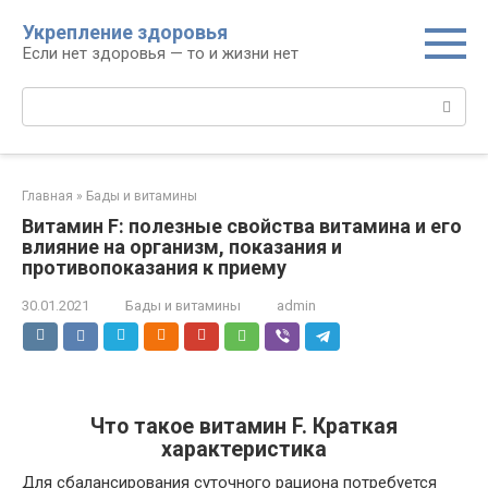
Перейти
Укрепление здоровья
к
Если нет здоровья — то и жизни нет
контенту
Поиск:
Главная
»
Бады и витамины
Витамин F: полезные свойства витамина и его
влияние на организм, показания и
противопоказания к приему
30.01.2021
Бады и витамины
admin
Что такое витамин F. Краткая
характеристика
Для сбалансирования суточного рациона потребуется