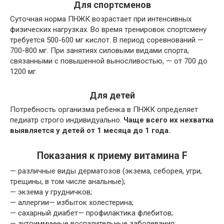
Для спортсменов
Суточная норма ПНЖК возрастает при интенсивных
физических нагрузках. Во время тренировок спортсмену
требуется 500-600 мг кислот. В период соревнований —
700-800 мг. При занятиях силовыми видами спорта,
связанными с повышенной выносливостью, — от 700 до
1200 мг.
Для детей
Потребность организма ребенка в ПНЖК определяет
педиатр строго индивидуально.
Чаще всего их нехватка
выявляется у детей от 1 месяца до 1 года.
Показания к приему витамина F
— различные виды
дерматозов
(экзема, себорея,
угри
,
трещины, в том числе анальные);
— экзема у грудничков;
—
аллергии— избыток холестерина;
—
сахарный диабет— профилактика флебитов;
— аутоиммунные воспалительные заболевания;