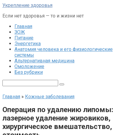
Перейти
Укрепление здоровья
к
Если нет здоровья — то и жизни нет
контенту
Главная
ЗОЖ
Питание
Энергетика
Анатомия человека и его физиологические
системы
Альтернативная медицина
Омоложение
Без рубрики
Поиск:
Главная
»
Кожные заболевания
Операция по удалению липомы:
лазерное удаление жировиков,
хирургическое вмешательство,
стоимость