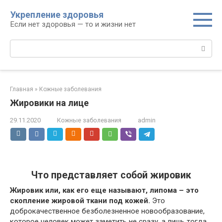
Перейти
Укрепление здоровья
к
Если нет здоровья — то и жизни нет
контенту
Поиск:
Главная
»
Кожные заболевания
Жировики на лице
29.11.2020
Кожные заболевания
admin
Что представляет собой жировик
Жировик или, как его еще называют, липома – это
скопление жировой ткани под кожей.
Это
доброкачественное безболезненное новообразование,
которое человек может заметить не сразу, а лишь тогда,