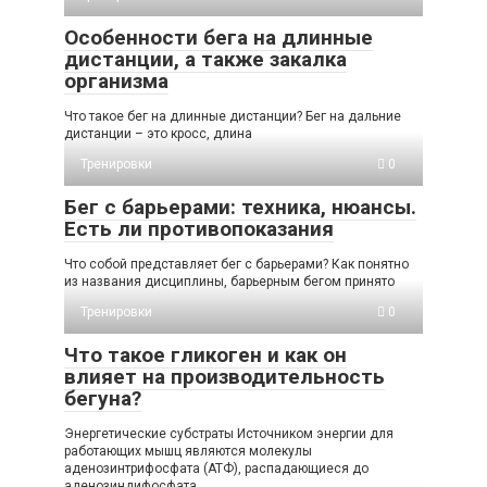
Особенности бега на длинные
дистанции, а также закалка
организма
Что такое бег на длинные дистанции? Бег на дальние
дистанции – это кросс, длина
Тренировки
0
Бег с барьерами: техника, нюансы.
Есть ли противопоказания
Что собой представляет бег с барьерами? Как понятно
из названия дисциплины, барьерным бегом принято
Тренировки
0
Что такое гликоген и как он
влияет на производительность
бегуна?
Энергетические субстраты Источником энергии для
работающих мышц являются молекулы
аденозинтрифосфата (АТФ), распадающиеся до
аденозиндифосфата