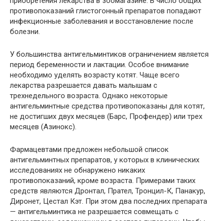
приобретения лекарства в зоомагазине. В число общих
противопоказаний глистогонный препаратов попадают
инфекционные заболевания и восстановление после
болезни.
У большинства антигельминтиков ограничением является
период беременности и лактации. Особое внимание
необходимо уделять возрасту котят. Чаще всего
лекарства разрешается давать малышам с
трехнедельного возраста. Однако некоторые
антигельминтные средства противопоказаны для котят,
не достигших двух месяцев (Барс, Профендер) или трех
месяцев (Азинокс).
Фармацевтами предложен небольшой список
антигельминтных препаратов, у которых в клинических
исследованиях не обнаружено никаких
противопоказаний, кроме возраста. Примерами таких
средств являются Дронтал, Прател, Тронцил-К, Панакур,
Диронет, Цестал Кэт. При этом два последних препарата
— антигельминтика не разрешается совмещать с