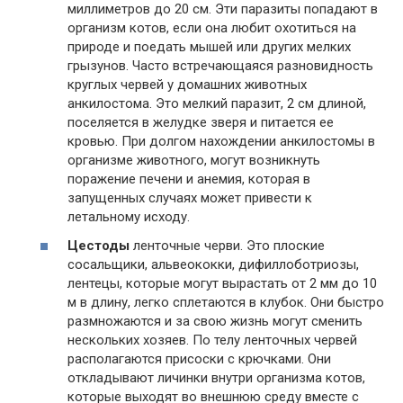
миллиметров до 20 см. Эти паразиты попадают в
организм котов, если она любит охотиться на
природе и поедать мышей или других мелких
грызунов. Часто встречающаяся разновидность
круглых червей у домашних животных
анкилостома. Это мелкий паразит, 2 см длиной,
поселяется в желудке зверя и питается ее
кровью. При долгом нахождении анкилостомы в
организме животного, могут возникнуть
поражение печени и анемия, которая в
запущенных случаях может привести к
летальному исходу.
Цестоды
ленточные черви. Это плоские
сосальщики, альвеококки, дифиллоботриозы,
лентецы, которые могут вырастать от 2 мм до 10
м в длину, легко сплетаются в клубок. Они быстро
размножаются и за свою жизнь могут сменить
нескольких хозяев. По телу ленточных червей
располагаются присоски с крючками. Они
откладывают личинки внутри организма котов,
которые выходят во внешнюю среду вместе с