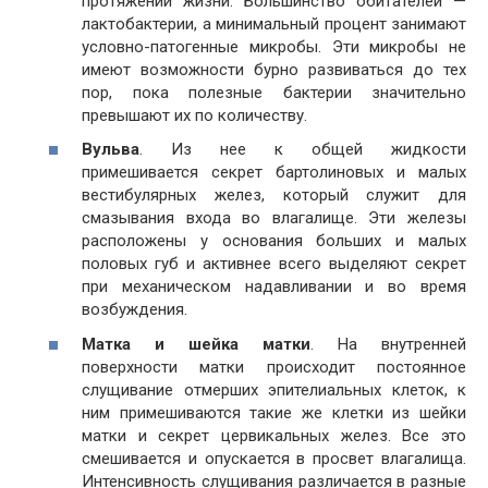
протяжении жизни. Большинство обитателей —
лактобактерии, а минимальный процент занимают
условно-патогенные микробы. Эти микробы не
имеют возможности бурно развиваться до тех
пор, пока полезные бактерии значительно
превышают их по количеству.
Вульва
. Из нее к общей жидкости
примешивается секрет бартолиновых и малых
вестибулярных желез, который служит для
смазывания входа во влагалище. Эти железы
расположены у основания больших и малых
половых губ и активнее всего выделяют секрет
при механическом надавливании и во время
возбуждения.
Матка и шейка матки
. На внутренней
поверхности матки происходит постоянное
слущивание отмерших эпителиальных клеток, к
ним примешиваются такие же клетки из шейки
матки и секрет цервикальных желез. Все это
смешивается и опускается в просвет влагалища.
Интенсивность слущивания различается в разные