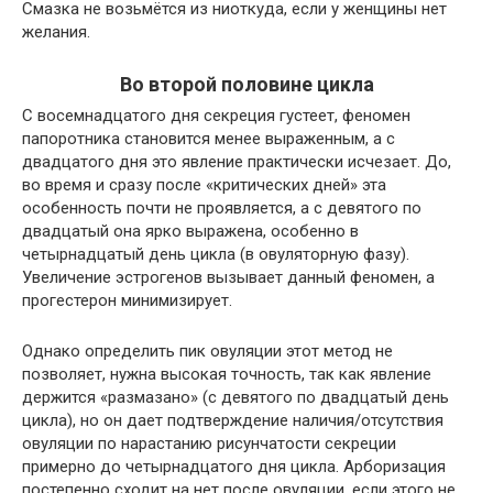
Смазка не возьмётся из ниоткуда, если у женщины нет
желания.
Во второй половине цикла
С восемнадцатого дня секреция густеет, феномен
папоротника становится менее выраженным, а с
двадцатого дня это явление практически исчезает. До,
во время и сразу после «критических дней» эта
особенность почти не проявляется, а с девятого по
двадцатый она ярко выражена, особенно в
четырнадцатый день цикла (в овуляторную фазу).
Увеличение эстрогенов вызывает данный феномен, а
прогестерон минимизирует.
Однако определить пик овуляции этот метод не
позволяет, нужна высокая точность, так как явление
держится «размазано» (с девятого по двадцатый день
цикла), но он дает подтверждение наличия/отсутствия
овуляции по нарастанию рисунчатости секреции
примерно до четырнадцатого дня цикла. Арборизация
постепенно сходит на нет после овуляции, если этого не