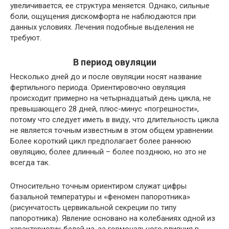
увеличивается, ее структура меняется. Однако, сильные
боли, ощущения дискомфорта не наблюдаются при
данных условиях. Лечения подобные выделения не
требуют.
В период овуляции
Несколько дней до и после овуляции носят название
фертильного периода. Ориентировочно овуляция
происходит примерно на четырнадцатый день цикла, не
превышающего 28 дней, плюс-минус «погрешности»,
потому что следует иметь в виду, что длительность цикла
не является точным известным в этом общем уравнении.
Более короткий цикл предполагает более раннюю
овуляцию, более длинный – более позднюю, но это не
всегда так.
Относительно точным ориентиром служат цифры
базальной температуры и «феномен папоротника»
(рисунчатость цервикальной секреции по типу
папоротника). Явление основано на колебаниях одной из
характеристик белей из-за гормонального влияния в