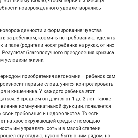
). Вот почему важно, чтобы первые 3 месяца
ребности новорожденного удовлетворялись
 новорожденности и формирования чувства
ь за ребенком, кормить по требованию, уделять
 и папе (родители носят ребенка на руках, от них
. Результат благополучного преодоления кризиса
м условиям жизни.
периодом приобретения автономии – ребенок сам
произносит первые слова, учится контролировать
я и кишечника. У каждого ребенка этот
ься. В среднем он длится от 1 до 2 лет. Также
новление коммуникативной функции, появляется
свои требования и недовольства. То есть
рует на хаос окружающей среды с помощью
ость им управлять, хоть и в малой степени.
рошел эту стадию, нужно быть с ним рядом, но