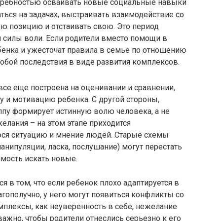
потребностью осваивать новые социальные навыки
ться на задачах, выстраивать взаимодействие со
ю позицию и отстаивать свою. Это период
я силы воли. Если родители вместо помощи в
бенка и ужесточат правила в семье по отношению
собой последствия в виде развития комплексов.
все еще построена на оценивании и сравнении,
у и мотивацию ребенка. С другой стороны,
пу формирует истинную волю человека, а не
елания – на этом этапе приходится
ся ситуацию и мнение людей. Старые схемы
нипуляции, ласка, послушание) могут перестать
имость искать новые.
я в том, что если ребенок плохо адаптируется в
лагополучно, у него могут появиться конфликты со
мплексы, как неуверенность в себе, нежелание
 важно, чтобы родители отнеслись серьезно к его