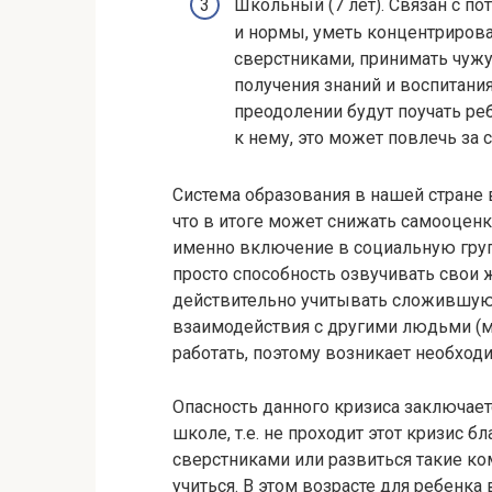
Школьный (7 лет). Связан с 
и нормы, уметь концентрирова
сверстниками, принимать чужу
получения знаний и воспитани
преодолении будут поучать ре
к нему, это может повлечь за 
Система образования в нашей стране 
что в итоге может снижать самооценк
именно включение в социальную груп
просто способность озвучивать свои ж
действительно учитывать сложившую
взаимодействия с другими людьми (ма
работать, поэтому возникает необход
Опасность данного кризиса заключаетс
школе, т.е. не проходит этот кризис б
сверстниками или развиться такие ко
учиться. В этом возрасте для ребенка