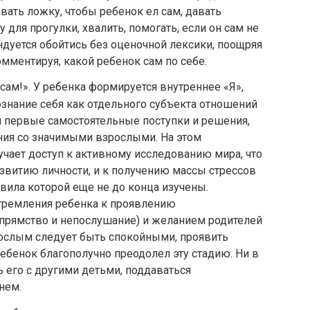
вать ложку, чтобы ребенок ел сам, давать
для прогулки, хвалить, помогать, если он сам не
ндуется обойтись без оценочной лексики, поощряя
мментируя, какой ребенок сам по себе.
 сам!». У ребенка формируется внутреннее «Я»,
ознание себя как отдельного субъекта отношений
я первые самостоятельные поступки и решения,
ния со значимыми взрослыми. На этом
учает доступ к активному исследованию мира, что
звитию личности, и к получению массы стрессов
авила которой еще не до конца изучены.
тремления ребенка к проявлению
 упрямство и непослушание) и желанием родителей
зрослым следует быть спокойными, проявить
ребенок благополучно преодолел эту стадию. Ни в
ь его с другими детьми, поддаваться
нем.