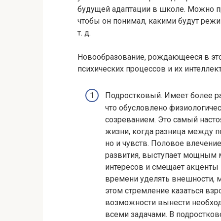
будущей адаптации в школе. Можно п
чтобы он понимал, какими будут режим
т. д.
Новообразование, рождающееся в это
психических процессов и их интеллек
Подростковый. Имеет более р
что обусловлено физиологиче
созреванием. Это самый насто
жизни, когда разница между п
но и чувств. Половое влечени
развития, выступает мощным 
интересов и смещает акценты
времени уделять внешности, м
этом стремление казаться взр
возможности вынести необход
всеми задачами. В подростков