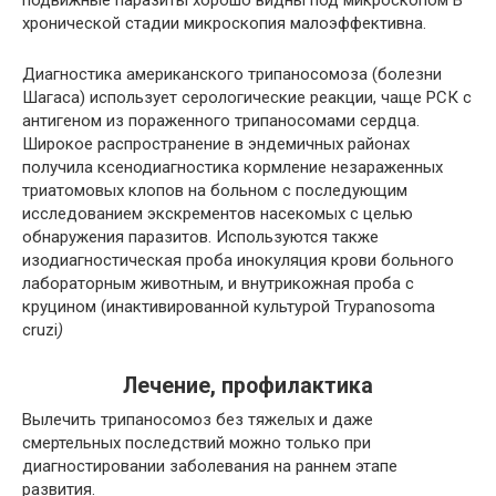
подвижные паразиты хорошо видны под микроскопом В
хронической стадии микроскопия малоэффективна.
Диагностика американского трипаносомоза (болезни
Шагаса) использует серологические реакции, чаще РСК с
антигеном из пораженного трипаносомами сердца.
Широкое распространение в эндемичных районах
получила ксенодиагностика кормление незараженных
триатомовых клопов на больном с последующим
исследованием экскрементов насекомых с целью
обнаружения паразитов. Используются также
изодиагностическая проба инокуляция крови больного
лабораторным животным, и внутрикожная проба с
круцином (инактивированной культурой Trypanosoma
cruzi
)
Лечение, профилактика
Вылечить трипаносомоз без тяжелых и даже
смертельных последствий можно только при
диагностировании заболевания на раннем этапе
развития.