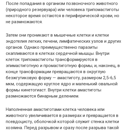
После попадания в организм позвоночного животного
(природного резервуара) или человека трипомастиготы
некоторое время остаются в периферической крови, но
не размножаются.
Затем они проникают в мышечные клетки и клетки
эндотелия легких, печени, лимфатических узлов и других
органов. Однако преимущественно паразиты
скапливаются в клетках сердечной мышцы. Внутри
клеток трипомастиготы трансформируются в
эпимастиготную и промастиготную формы, и, наконец, в
конце трансформации превращаются в округлую
безжгутиковую форму — амастиготу, размером 2,5-6,5
мкм, содержащую круглое ядро и маленький овальной
формы кинетогиаст. Внутри клетки амастиготы
размножаются бинарным делением.
Наполненная амастиготами клетка человека или
животного увеличивается в размерах и превращается в
псевдоцисту, оболочкой которой служит стенка клетки
хозяина. Перед разрывом и сразу после разрыва такой