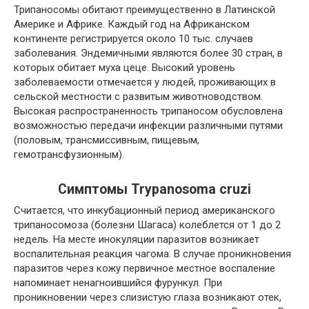
Трипаносомы обитают преимущественно в Латинской
Америке и Африке. Каждый год на Африканском
континенте регистрируется около 10 тыс. случаев
заболевания. Эндемичными являются более 30 стран, в
которых обитает муха цеце. Высокий уровень
заболеваемости отмечается у людей, проживающих в
сельской местности с развитым животноводством.
Высокая распространенность трипаносом обусловлена
возможностью передачи инфекции различными путями
(половым, трансмиссивным, пищевым,
гемотрансфузионным).
Симптомы Trypanosoma cruzi
Считается, что инкубационный период американского
трипаносомоза (болезни Шагаса) колеблется от 1 до 2
недель. На месте инокуляции паразитов возникает
воспалительная реакция чагома. В случае проникновения
паразитов через кожу первичное местное воспаление
напоминает ненагноившийся фурункул. При
проникновении через слизистую глаза возникают отек,