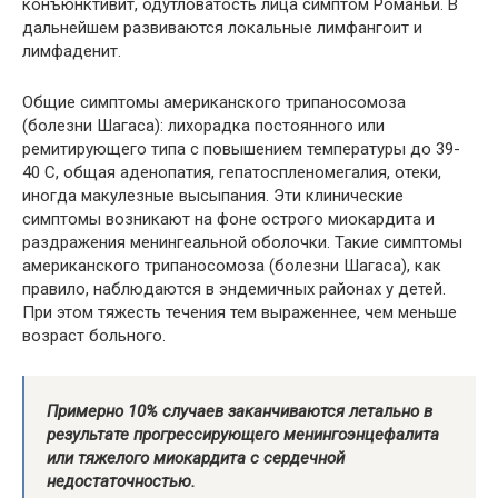
конъюнктивит, одутловатость лица симптом Романьи. В
дальнейшем развиваются локальные лимфангоит и
лимфаденит.
Общие симптомы американского трипаносомоза
(болезни Шагаса): лихорадка постоянного или
ремитирующего типа с повышением температуры до 39-
40 С, общая аденопатия, гепатоспленомегалия, отеки,
иногда макулезные высыпания. Эти клинические
симптомы возникают на фоне острого миокардита и
раздражения менингеальной оболочки. Такие симптомы
американского трипаносомоза (болезни Шагаса), как
правило, наблюдаются в эндемичных районах у детей.
При этом тяжесть течения тем выраженнее, чем меньше
возраст больного.
Примерно 10% случаев заканчиваются летально в
результате прогрессирующего менингоэнцефалита
или тяжелого миокардита с сердечной
недостаточностью.