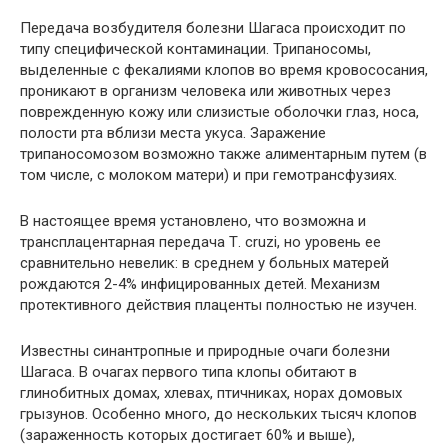
Передача возбудителя болезни Шагаса происходит по
типу специфической контаминации. Трипаносомы,
выделенные с фекалиями клопов во время кровососания,
проникают в организм человека или животных через
поврежденную кожу или слизистые оболочки глаз, носа,
полости рта вблизи места укуса. Заражение
трипаносомозом возможно также алиментарным путем (в
том числе, с молоком матери) и при гемотрансфузиях.
В настоящее время установлено, что возможна и
трансплацентарная передача Т. cruzi, но уровень ее
сравнительно невелик: в среднем у больных матерей
рождаются 2-4% инфицированных детей. Механизм
протективного действия плаценты полностью не изучен.
Известны синантропные и природные очаги болезни
Шагаса. В очагах первого типа клопы обитают в
глинобитных домах, хлевах, птичниках, норах домовых
грызунов. Особенно много, до нескольких тысяч клопов
(зараженность которых достигает 60% и выше),