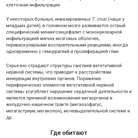
клеточная инфильтрация.
У некоторых больных, инвазированных
Т. cruzi
(чаще у
младших детей), в головном мозге развивается острый
специфический менингоэнцефалит с мононуклеарной
инфильтрацией мягких мозговых оболочек,
периваскулярными воспалительными реакциями, иногда
одновременно с геморрагией и пролиферацией глии.
Серьезно страдают структуры ганглиев вегетативной
нервной системы, что приводит к расстройствам
иннервации внутренних органов. Поражение
периферических элементов вегетативной нервной
системы усугубляет нарушение сердечной деятельности и
является причиной возникновения мегаорганов в
желудочно-кишечном тракте (мегаэзофагус,
мегагастриум, мегаколон), мочевыделительной системе и
др.
Где обитают