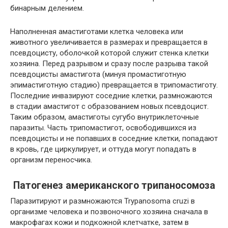
бинарным делением.
Наполненная амастиготами клетка человека или
животного увеличивается в размерах и превращается в
псевдоцисту, оболочкой которой служит стенка клетки
хозяина. Перед разрывом и сразу после разрыва такой
псевдоцисты амастигота (минуя промастиготную
эпимастиготную стадию) превращается в трипомастиготу.
Последние инвазируют соседние клетки, размножаются
в стадии амастигот с образованием новых псевдоцист.
Таким образом, амастиготы сугубо внутриклеточные
паразиты. Часть трипомастигот, освободившихся из
псевдоцисты и не попавших в соседние клетки, попадают
в кровь, где циркулирует, и оттуда могут попадать в
организм переносчика.
Патогенез американского трипаносомоза
Паразитируют и размножаются Trypanosoma cruzi в
организме человека и позвоночного хозяина сначала в
макрофагах кожи и подкожной клетчатке, затем в