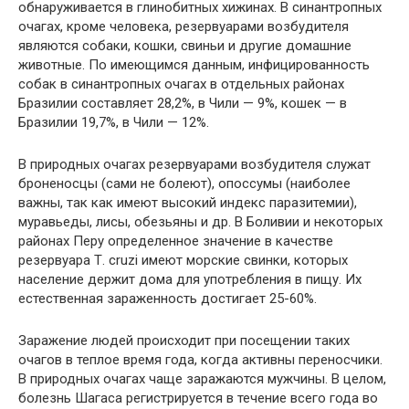
обнаруживается в глинобитных хижинах. В синантропных
очагах, кроме человека, резервуарами возбудителя
являются собаки, кошки, свиньи и другие домашние
животные. По имеющимся данным, инфицированность
собак в синантропных очагах в отдельных районах
Бразилии составляет 28,2%, в Чили — 9%, кошек — в
Бразилии 19,7%, в Чили — 12%.
В природных очагах резервуарами возбудителя служат
броненосцы (сами не болеют), опоссумы (наиболее
важны, так как имеют высокий индекс паразитемии),
муравьеды, лисы, обезьяны и др. В Боливии и некоторых
районах Перу определенное значение в качестве
резервуара Т. cruzi имеют морские свинки, которых
население держит дома для употребления в пищу. Их
естественная зараженность достигает 25-60%.
Заражение людей происходит при посещении таких
очагов в теплое время года, когда активны переносчики.
В природных очагах чаще заражаются мужчины. В целом,
болезнь Шагаса регистрируется в течение всего года во