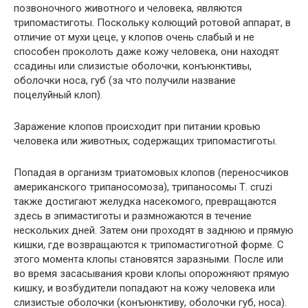
позвоночного животного и человека, являются
трипомастиготы. Поскольку колющий ротовой аппарат, в
отличие от мухи цеце, у клопов очень слабый и не
способен проколоть даже кожу человека, они находят
ссадины или слизистые оболочки, конъюнктивы,
оболочки носа, губ (за что получили название
поцелуйный клоп).
Заражение клопов происходит при питании кровью
человека или животных, содержащих трипомастиготы.
Попадая в организм триатомовых клопов (переносчиков
американского трипаносомоза), трипаносомы Т. cruzi
также достигают желудка насекомого, превращаются
здесь в эпимастиготы и размножаются в течение
нескольких дней. Затем они проходят в заднюю и прямую
кишки, где возвращаются к трипомастиготной форме. С
этого момента клопы становятся заразными. После или
во время засасывания крови клопы опорожняют прямую
кишку, и возбудители попадают на кожу человека или
слизистые оболочки (конъюнктиву, оболочки губ, носа).