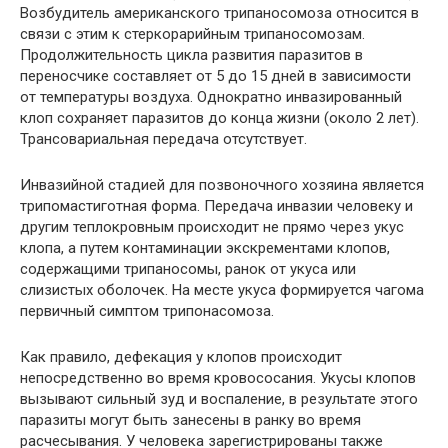
Возбудитель американского трипаносомоза относится в
связи с этим к стеркорарийным трипаносомозам.
Продолжительность цикла развития паразитов в
переносчике составляет от 5 до 15 дней в зависимости
от температуры воздуха. Однократно инвазированный
клоп сохраняет паразитов до конца жизни (около 2 лет).
Трансовариальная передача отсутствует.
Инвазийной стадией для позвоночного хозяина является
трипомастиготная форма. Передача инвазии человеку и
другим теплокровным происходит не прямо через укус
клопа, а путем контаминации экскрементами клопов,
содержащими трипаносомы, ранок от укуса или
слизистых оболочек. На месте укуса формируется чагома
первичный симптом трипонасомоза.
Как правило, дефекация у клопов происходит
непосредственно во время кровососания. Укусы клопов
вызывают сильный зуд и воспаление, в результате этого
паразиты могут быть занесены в ранку во время
расчесывания. У человека зарегистрированы также