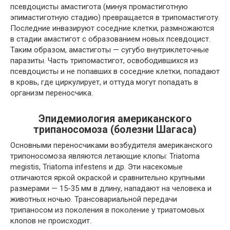
псевдоцисты амастигота (минуя промастиготную
эпимастиготную стадию) превращается в трипомастиготу.
Последние инвазируют соседние клетки, размножаются
в стадии амастигот с образованием новых псевдоцист.
Таким образом, амастиготы — сугубо внутриклеточные
паразиты. Часть трипомастигот, освободившихся из
псевдоцисты и не попавших в соседние клетки, попадают
в кровь, где циркулирует, и оттуда могут попадать в
организм переносчика.
Эпидемиология американского
трипаносомоза (болезни Шагаса)
Основными переносчиками возбудителя американского
трипоносомоза являются летающие клопы: Triatoma
megistis, Triatoma infestens и др. Эти насекомые
отличаются яркой окраской и сравнительно крупными
размерами — 15-35 мм в длину, нападают на человека и
животных ночью. Трансовариальной передачи
трипаносом из поколения в поколение у триатомовых
клопов не происходит.