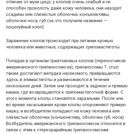
отличие от мухи цеце, у клопов очень слабый и не
способен проколоть даже кожу человека, они находят
ссадины или слизистые оболочки, конъюнктивы,
оболочки носа, губ (за что получили название —
поцелуйный клоп).
Заражение клопов происходит при питании кровью
человека или животных, содержащих трипомастиготы.
Попадая в организм триатомовых клопов (переносчиков
американского трипаносомоза), трипаносомы Т. cruzi
также достигают желудка насекомого, превращаются
здесь в эпимастиготы и размножаются в течение
нескольких дней. Затем они проходят в заднюю и прямую
кишки, где возвращаются к трипомастиготной форме. С
этого момента клопы становятся заразными. После или
во время засасывания крови клопы опорожняют прямую
кишку, и возбудители попадают на кожу человека или
слизистые оболочки (конъюнктиву, оболочки губ, носа).
Возбудитель американского трипаносомоза относится в
связи с этим к стеркорарийным трипаносомозам.