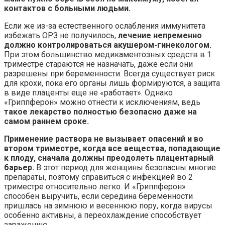
контактов с больными людьми.
Если же из-за естественного ослабления иммунитета
избежать ОРЗ не получилось,
лечение непременно
должно контролироваться акушером-гинекологом.
При этом большинство медикаментозных средств в 1
триместре стараются не назначать, даже если они
разрешены при беременности. Всегда существует риск
для крохи, пока его органы лишь формируются, а защита
в виде плаценты еще не «работает». Однако
«Гриппферон» можно отнести к исключениям, ведь
такое лекарство полностью безопасно даже на
самом раннем сроке.
Применение раствора не вызывает опасений и во
втором триместре, когда все вещества, попадающие
к плоду, сначала должны преодолеть плацентарный
барьер.
В этот период для женщины безопасны многие
препараты, поэтому справиться с инфекцией во 2
триместре относительно легко. И «Гриппферон»
способен выручить, если середина беременности
пришлась на зимнюю и весеннюю пору, когда вирусы
особенно активны, а переохлаждение способствует
заражению.