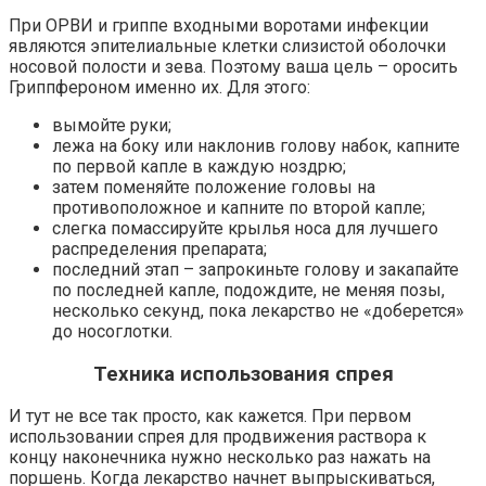
При ОРВИ и гриппе входными воротами инфекции
являются эпителиальные клетки слизистой оболочки
носовой полости и зева. Поэтому ваша цель – оросить
Гриппфероном именно их. Для этого:
вымойте руки;
лежа на боку или наклонив голову набок, капните
по первой капле в каждую ноздрю;
затем поменяйте положение головы на
противоположное и капните по второй капле;
слегка помассируйте крылья носа для лучшего
распределения препарата;
последний этап – запрокиньте голову и закапайте
по последней капле, подождите, не меняя позы,
несколько секунд, пока лекарство не «доберется»
до носоглотки.
Техника использования спрея
И тут не все так просто, как кажется. При первом
использовании спрея для продвижения раствора к
концу наконечника нужно несколько раз нажать на
поршень. Когда лекарство начнет выпрыскиваться,