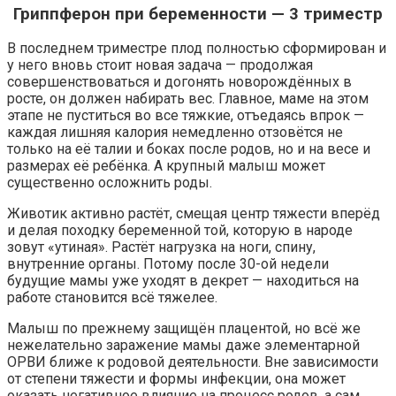
Гриппферон при беременности — 3 триместр
В последнем триместре плод полностью сформирован и
у него вновь стоит новая задача — продолжая
совершенствоваться и догонять новорождённых в
росте, он должен набирать вес. Главное, маме на этом
этапе не пуститься во все тяжкие, отъедаясь впрок —
каждая лишняя калория немедленно отзовётся не
только на её талии и боках после родов, но и на весе и
размерах её ребёнка. А крупный малыш может
существенно осложнить роды.
Животик активно растёт, смещая центр тяжести вперёд
и делая походку беременной той, которую в народе
зовут «утиная». Растёт нагрузка на ноги, спину,
внутренние органы. Потому после 30-ой недели
будущие мамы уже уходят в декрет — находиться на
работе становится всё тяжелее.
Малыш по прежнему защищён плацентой, но всё же
нежелательно заражение мамы даже элементарной
ОРВИ ближе к родовой деятельности. Вне зависимости
от степени тяжести и формы инфекции, она может
оказать негативное влияние на процесс родов, а сам