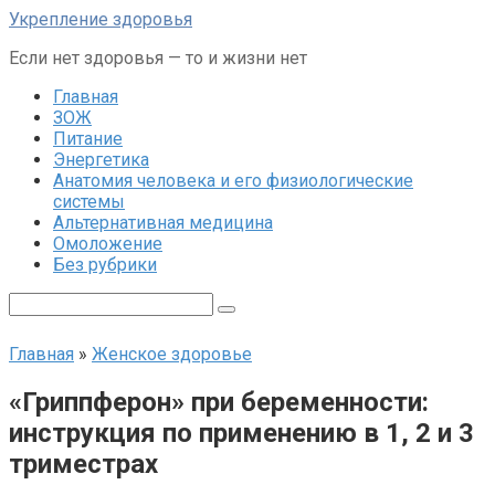
Перейти
Укрепление здоровья
к
Если нет здоровья — то и жизни нет
контенту
Главная
ЗОЖ
Питание
Энергетика
Анатомия человека и его физиологические
системы
Альтернативная медицина
Омоложение
Без рубрики
Поиск:
Главная
»
Женское здоровье
«Гриппферон» при беременности:
инструкция по применению в 1, 2 и 3
триместрах