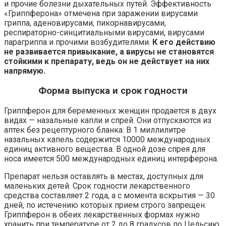
и прочие болезни дыхательных путей. Эффективность
«Гриппферона» отмечена при заражении вирусами
гриппа, аденовирусами, пикорнавирусами,
респираторно-синцитиальными вирусами, вирусами
парагриппа и прочими возбудителями.
К его действию
не развивается привыкание, а вирусы не становятся
стойкими к препарату, ведь он не действует на них
напрямую.
Форма выпуска и срок годности
Гриппферон для беременных женщин продается в двух
видах — назальные капли и спрей. Они отпускаются из
аптек без рецептурного бланка. В 1 миллилитре
назальных капель содержится 10000 международных
единиц активного вещества. В одной дозе спрея для
носа имеется 500 международных единиц интерферона.
Препарат нельзя оставлять в местах, доступных для
маленьких детей. Срок годности лекарственного
средства составляет 2 года, а с момента вскрытия — 30
дней, по истечению которых прием строго запрещен.
Гриппферон в обеих лекарственных формах нужно
хранить при температуре от 2 до 8 градусов по Цельсию.