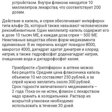
устройством. Внутри флакона находится 10
миллилитров лекарства, что соответствует 200
дозам.
Действие и капель, и спрея обеспечивает интерферон
типа альфа-2b, который также называют человеческим
рекомбинантным. Один миллилитр капель содержит его
в дозе 10 тысяч МЕ, а каждая доза спрея – 500 МЕ.
Неактивные вещества обеих форм медикамента
одинаковые. В их перечень входят повидон 8000,
макрогол 4000, дигидрат эдетат динатрия и хлорид
натрия, а также гидрофосфат додекагидрат натрия,
очищенная вода и дигидрофосфат калия.
Приобрести «Гриппферон» в аптеке можно
без рецепта. Средняя цена флакончика капель
объемом 10 мл составляет 250 рублей, а за
спрей нужно заплатить около 300 рублей.
Срок годности запечатанного медикамента –
2 года. Пока он не истек, флакон с лекарством
надо хранить в холодильнике. Раствор из
вскрытой упаковки необходимо
использовать в течение 30 дней.