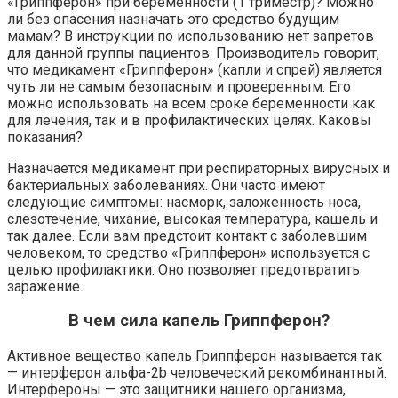
«Гриппферон» при беременности (1 триместр)? Можно
ли без опасения назначать это средство будущим
мамам? В инструкции по использованию нет запретов
для данной группы пациентов. Производитель говорит,
что медикамент «Гриппферон» (капли и спрей) является
чуть ли не самым безопасным и проверенным. Его
можно использовать на всем сроке беременности как
для лечения, так и в профилактических целях. Каковы
показания?
Назначается медикамент при респираторных вирусных и
бактериальных заболеваниях. Они часто имеют
следующие симптомы: насморк, заложенность носа,
слезотечение, чихание, высокая температура, кашель и
так далее. Если вам предстоит контакт с заболевшим
человеком, то средство «Гриппферон» используется с
целью профилактики. Оно позволяет предотвратить
заражение.
В чем сила капель Гриппферон?
Активное вещество капель Гриппферон называется так
— интерферон альфа-2b человеческий рекомбинантный.
Интерфероны — это защитники нашего организма,