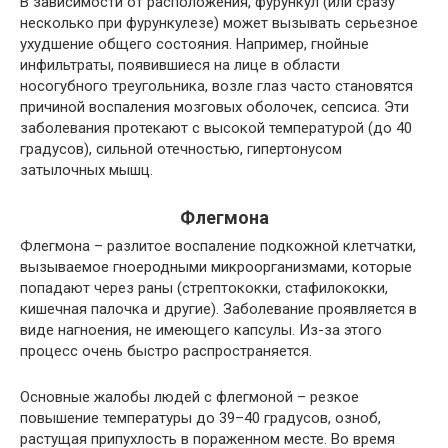
В зависимости от расположения, фурункул (или сразу
несколько при фурункулезе) может вызывать серьезное
ухудшение общего состояния. Например, гнойные
инфильтраты, появившиеся на лице в области
носогубного треугольника, возле глаз часто становятся
причиной воспаления мозговых оболочек,
сепсиса
. Эти
заболевания протекают с высокой температурой (до 40
градусов), сильной отечностью, гипертонусом
затылочных мышц.
Флегмона
Флегмона – разлитое воспаление подкожной клетчатки,
вызываемое гноеродными микроорганизмами, которые
попадают через раны (стрептококки, стафилококки,
кишечная палочка и другие). Заболевание проявляется в
виде нагноения, не имеющего капсулы. Из-за этого
процесс очень быстро распространяется.
Основные жалобы людей с флегмоной – резкое
повышение температуры до 39–40 градусов, озноб,
растущая припухлость в пораженном месте. Во время