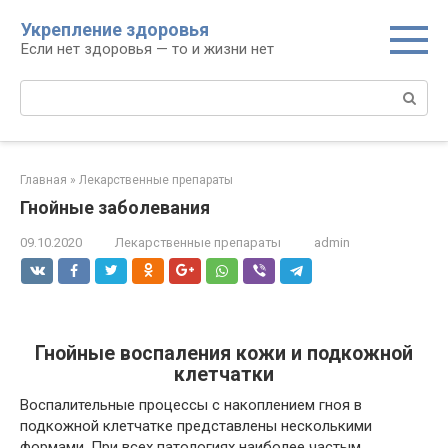
Перейти
Укрепление здоровья
к
Если нет здоровья — то и жизни нет
контенту
Поиск:
Главная
»
Лекарственные препараты
Гнойные заболевания
09.10.2020
Лекарственные препараты
admin
Гнойные воспаления кожи и подкожной
клетчатки
Воспалительные процессы с накоплением гноя в
подкожной клетчатке представлены несколькими
формами. При всех патологиях наиболее частым