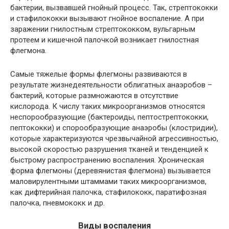
бактерии, вызвавшей гнойный процесс. Так, стрептококки
и стафилококки вызывают гнойное воспаление. А при
заражении гнилостным стрептококком, вульгарным
протеем и кишечной палочкой возникает гнилостная
флегмона.
Самые тяжелые формы флегмоны развиваются в
результате жизнедеятельности облигатных анаэробов –
бактерий, которые размножаются в отсутствие
кислорода. К числу таких микроорганизмов относятся
неспорообразующие (бактероиды, пептострептококки,
пептококки) и спорообразующие анаэробы (клостридии),
которые характеризуются чрезвычайной агрессивностью,
высокой скоростью разрушения тканей и тенденцией к
быстрому распространению воспаления. Хроническая
форма флегмоны (деревянистая флегмона) вызывается
маловирулентными штаммами таких микроорганизмов,
как дифтерийная палочка, стафилококк, паратифозная
палочка, пневмококк и др.
Виды воспаления