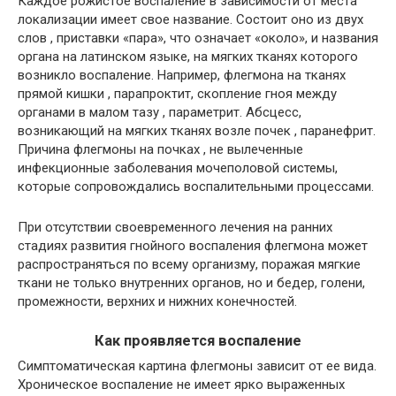
Каждое рожистое воспаление в зависимости от места
локализации имеет свое название. Состоит оно из двух
слов , приставки «пара», что означает «около», и названия
органа на латинском языке, на мягких тканях которого
возникло воспаление. Например, флегмона на тканях
прямой кишки , парапроктит, скопление гноя между
органами в малом тазу , параметрит. Абсцесс,
возникающий на мягких тканях возле почек , паранефрит.
Причина флегмоны на почках , не вылеченные
инфекционные заболевания мочеполовой системы,
которые сопровождались воспалительными процессами.
При отсутствии своевременного лечения на ранних
стадиях развития гнойного воспаления флегмона может
распространяться по всему организму, поражая мягкие
ткани не только внутренних органов, но и бедер, голени,
промежности, верхних и нижних конечностей.
Как проявляется воспаление
Симптоматическая картина флегмоны зависит от ее вида.
Хроническое воспаление не имеет ярко выраженных