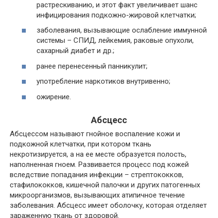
растрескиванию, и этот факт увеличивает шанс
инфицирования подкожно-жировой клетчатки;
заболевания, вызывающие ослабление иммунной
системы – СПИД, лейкемия, раковые опухоли,
сахарный диабет и др.;
ранее перенесенный панникулит;
употребление наркотиков внутривенно;
ожирение.
Абсцесс
Абсцессом называют
гнойное воспаление кожи
и
подкожной клетчатки, при котором ткань
некротизируется, а на ее месте образуется полость,
наполненная гноем. Развивается процесс под кожей
вследствие попадания инфекции – стрептококков,
стафилококков, кишечной палочки и других патогенных
микроорганизмов, вызывающих атипичное течение
заболевания. Абсцесс имеет оболочку, которая отделяет
зараженную ткань от здоровой.