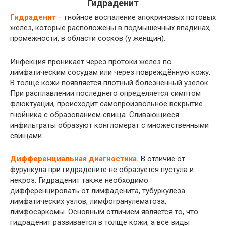
Гидраденит
Гидраденит
– гнойное воспаление апокриновых потовых
желез, которые расположены в подмышечных впадинах,
промежности, в области сосков (у женщин).
Инфекция проникает через протоки желез по
лимфатическим сосудам или через повреждённую кожу.
В толще кожи появляется плотный болезненный узелок.
При расплавлении последнего определяется симптом
флюктуации, происходит самопроизвольное вскрытие
гнойника с образованием свища. Сливающиеся
инфильтраты образуют конгломерат с множественными
свищами.
Дифференциальная диагностика.
В отличие от
фурункула при гидрадените не образуется пустула и
некроз. Гидраденит также необходимо
дифференцировать от лимфаденита, тубуркулёза
лимфатических узлов, лимфогранулематоза,
лимфосаркомы. Основным отличием является то, что
гидраденит развивается в толще кожи, а все виды