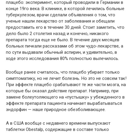
плацебо: эксперимент, который проводили в Германии в
конце 19го века. В клинике, в которой лечились больные
туберкулезом, врачи сделали объявления о том, что
ученые нашли лекарство от заболевания и обещали
предоставить его в течение 30 дней. Стоит заметить, что
дело было 2 столетия назад и конечно, никакого
препарата тогда еще не было. В течение двух месяцев
больных пичкали рассказами об этом чудо-лекарстве, а
по сути выдавали обычный аспирин, и удивительно, в
ходе этого исследования 80% полностью вылечилось.
Вообще ранее считалось, что плацебо убирает только
симптоматику, но не лечит болезнь. Но это не совсем так!
При эффекте плацебо срабатывают те же части мозга, на
которые бы оказал действие препарат. Например, при
замене болеутоляющего на «пустышку» у убежденного в
эффекте препарата пациента начинает вырабатываться
эндорфин — наше природное обезболивающее.
А в США вообще с недавнего времени выпускают
таблетки Obestalp, содержащие в составе только