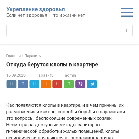
Перейти
Укрепление здоровья
к
Если нет здоровья — то и жизни нет
контенту
Поиск:
Главная
»
Паразиты
Откуда берутся клопы в квартире
16.09.2020
Паразиты
admin
Как появляются клопы в квартире, и в чем причины их
размножения и каковы способы борьбы с паразитами
это вопросы, беспокоящие современных хозяек.
Несмотря на доступные методы санитарно-
гигиенической обработки жилых помещений, клопы
периодически появляются в городских квартирах.