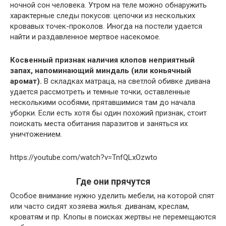
ночной сон человека. Утром на теле можно обнаружить
характерные следы покусов: цепочки из нескольких
кровавых точек-проколов. Иногда на постели удается
найти и раздавленное мертвое насекомое.
Косвенный признак наличия клопов неприятный
запах, напоминающий миндаль (или коньячный
аромат).
В складках матраца, на светлой обивке дивана
удается рассмотреть и темные точки, оставленные
несколькими особями, прятавшимися там до начала
уборки. Если есть хотя бы один похожий признак, стоит
поискать места обитания паразитов и заняться их
уничтожением.
https://youtube.com/watch?v=TnfQLxOzwto
Где они прячутся
Особое внимание нужно уделить мебели, на которой спят
или часто сидят хозяева жилья: диванам, креслам,
кроватям и пр. Клопы в поисках жертвы не перемещаются