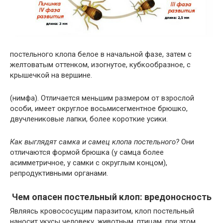
постельного клопа белое в начальной фазе, затем с
желтоватым оттенком, изогнутое, кубкообразное, с
крышечкой на вершине.
(нимфа). Отличается меньшим размером от взрослой
особи, имеет округлое восьмисегментное брюшко,
двучлениковые лапки, более короткие усики.
Как выглядят самка и самец клопа постельного?
Они
отличаются формой брюшка (у самца более
асимметричное, у самки с округлым концом),
репродуктивными органами.
Чем опасен постельный клоп: вредоносность
Являясь кровососущим паразитом, клоп постельный
наносит укусы человеку, животным, птицам, при этом