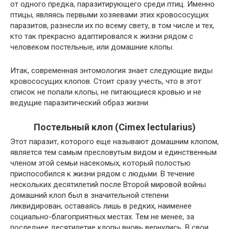
от одного предка, паразитирующего среди птиц. Именно
птицы, являясь первыми хозяевами этих кровососущих
паразитов, разнесли их по всему свету, в том числе и тех,
кто так прекрасно адаптировался к жизни рядом с
человеком постельные, или домашние клопы.
Итак, современная энтомология знает следующие виды
кровососущих клопов. Стоит сразу учесть, что в этот
список не попали клопы, не питающиеся кровью и не
ведущие паразитический образ жизни.
Постельный клоп (Cimex lectularius)
Этот паразит, которого еще называют домашним клопом,
является тем самым пресловутым видом и единственным
членом этой семьи насекомых, который полостью
приспособился к жизни рядом с людьми. В течение
нескольких десятилетий после Второй мировой войны
домашний клоп был в значительной степени
ликвидирован, оставаясь лишь в редких, наименее
социально-благоприятных местах. Тем не менее, за
последнее десятилетие клопы вновь вернулись. В свои