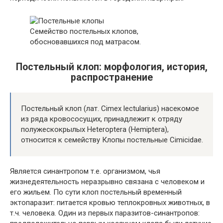
Семейство постельных клопов,
обосновавшихся под матрасом.
Постельный клоп: морфология, история,
распространение
Постельный клоп (лат. Cimex lectularius) насекомое
из ряда кровососущих, принадлежит к отряду
полужескокрылых Heteroptera (Hemiptera),
относится к семейству Клопы постельные Cimicidae.
Является синантропом т.е. организмом, чья
жизнедеятельность неразрывно связана с человеком и
его жильем. По сути клоп постельный временный
эктопаразит: питается кровью теплокровных животных, в
т.ч. человека. Один из первых паразитов-синантропов: