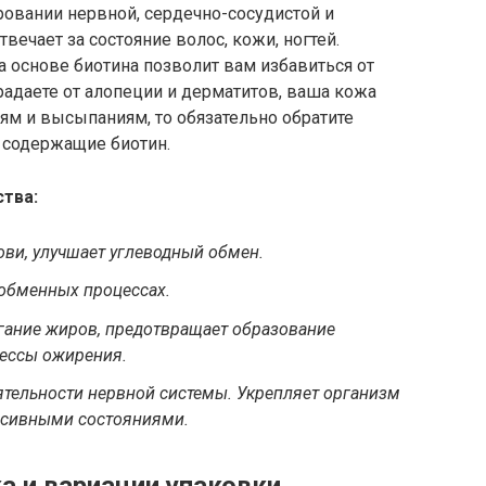
вании нервной, сердечно-сосудистой и
вечает за состояние волос, кожи, ногтей.
 основе биотина позволит вам избавиться от
радаете от алопеции и дерматитов, ваша кожа
ям и высыпаниям, то обязательно обратите
 содержащие биотин.
тва:
рови, улучшает углеводный обмен.
 обменных процессах.
игание жиров, предотвращает образование
ессы ожирения.
тельности нервной системы. Укрепляет организм
ессивными состояниями.
 и вариации упаковки