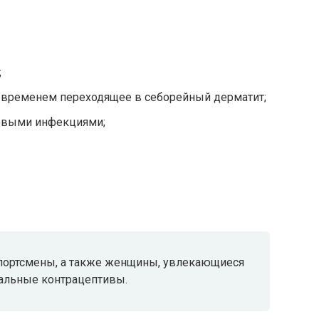
;
о временем переходящее в себорейный дерматит;
овыми инфекциями;
 спортсмены, а также женщины, увлекающиеся
альные контрацептивы.