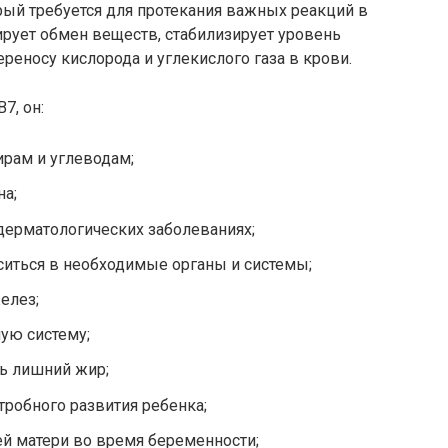
рый требуется для протекания важных реакций в
ирует обмен веществ, стабилизирует уровень
реносу кислорода и углекислого газа в крови.
7, он:
ирам и углеводам;
на;
дерматологических заболеваниях;
ситься в необходимые органы и системы;
елез;
ую систему;
ь лишний жир;
тробного развития ребенка;
й матери во время беременности;