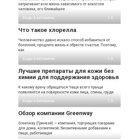
затрагивает всю жизнь зависимого от алкоголя
человека, его ближайшее
Бады и витамины
0
Что такое хлорелла
Человечество давно искало способ избавиться от
болезней, продлить жизнь и обрести счастье. Поэтому,
как
Бады и витамины
0
Лучшие препараты для кожи без
химии для поддержания здоровья
К какому врачу обращаться Чаще всего прыщи
появляются на поверхности кожи лица, спины, груди
Бады и витамины
0
Обзор компании Greenway
Greenway (Гринвэй) — компания, торгующая товарами
для дома, косметикой, биоактивными добавками к
пище, работающая