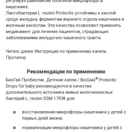
регулируя равновесие полезной микрофлоры в
кишечнике.
Лактобактерии L. reuteri Protectis устойчивы к кислой
среде желудка, ферментам верхнего отдела кишечника и
желчным кислотам. Эти качества позволяют применять
медикамент для лечения пациентов, страдающих
заболеваниями желудочно-кишечного тракта.
Читать далее
Инструкция по применению капель
Проталор
Рекомендации по применению
®
БиоГая Пробиотик. Детские капли / BioGaia
Probiotic.
Drops for baby рекомендуются в качестве
дополнительного источника живых молочнокислых
бактерий L. reuteri DSM 17938 для:
восстановления микрофлоры кишечника у детей с
первых дней жизни;
нормализации микрофлоры кишечника у детей с