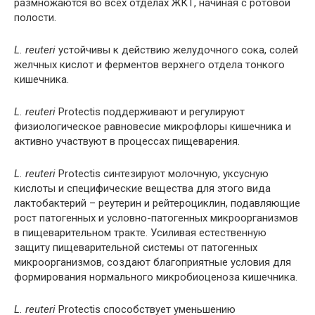
размножаются во всех отделах ЖКТ, начиная с ротовой
полости.
L. reuteri
устойчивы к действию желудочного сока, солей
желчных кислот и ферментов верхнего отдела тонкого
кишечника.
L. reuteri
Protectis поддерживают и регулируют
физиологическое равновесие микрофлоры кишечника и
активно участвуют в процессах пищеварения.
L. reuteri
Protectis синтезируют молочную, уксусную
кислоты и специфические вещества для этого вида
лактобактерий – реутерин и рейтероциклин, подавляющие
рост патогенных и условно-патогенных микроорганизмов
в пищеварительном тракте. Усиливая естественную
защиту пищеварительной системы от патогенных
микроорганизмов, создают благоприятные условия для
формирования нормального микробиоценоза кишечника.
L. reuteri
Protectis способствует уменьшению