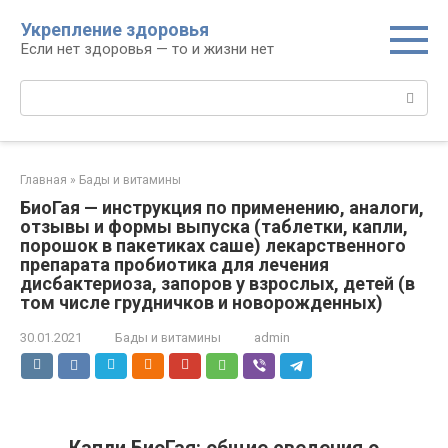
Перейти
Укрепление здоровья
к
Если нет здоровья — то и жизни нет
контенту
Поиск:
Главная
»
Бады и витамины
БиоГая — инструкция по применению, аналоги,
отзывы и формы выпуска (таблетки, капли,
порошок в пакетиках саше) лекарственного
препарата пробиотика для лечения
дисбактериоза, запоров у взрослых, детей (в
том числе грудничков и новорожденных)
30.01.2021
Бады и витамины
admin