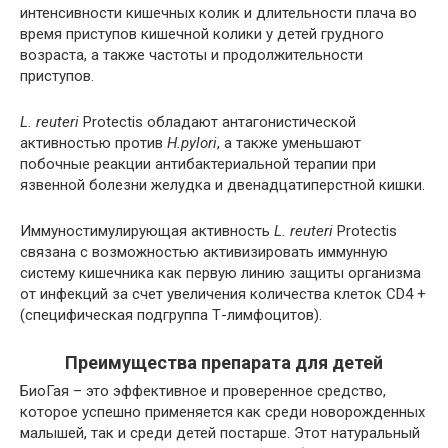
интенсивности кишечных колик и длительности плача во
время приступов кишечной колики у детей грудного
возраста, а также частоты и продолжительности
приступов.
L. reuteri
Protectis обладают антагонистической
активностью против
H.pylori
, а также уменьшают
побочные реакции антибактериальной терапии при
язвенной болезни желудка и двенадцатиперстной кишки.
Иммуностимулирующая активность
L. reuteri
Protectis
связана с возможностью активизировать иммунную
систему кишечника как первую линию защиты организма
от инфекций за счет увеличения количества клеток CD4 +
(специфическая подгруппа Т-лимфоцитов).
Преимущества препарата для детей
БиоГая – это эффективное и проверенное средство,
которое успешно применяется как среди новорожденных
малышей, так и среди детей постарше. Этот натуральный