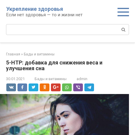
Перейти
Укрепление здоровья
к
Если нет здоровья — то и жизни нет
контенту
Поиск:
Главная
»
Бады и витамины
5-HTP: добавка для снижения веса и
улучшения сна
30.01.2021
Бады и витамины
admin