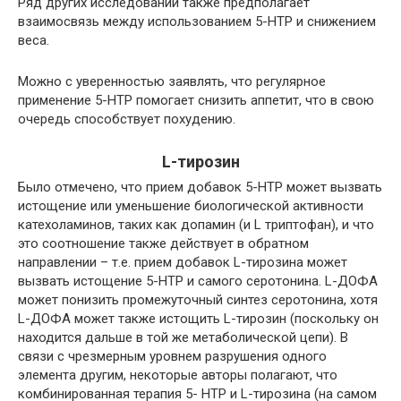
Ряд других исследований также предполагает
взаимосвязь между использованием 5-HTP и снижением
веса.
Можно с уверенностью заявлять, что регулярное
применение 5-HTP помогает снизить аппетит, что в свою
очередь способствует похудению.
L-тирозин
Было отмечено, что прием добавок 5-HTP может вызвать
истощение или уменьшение биологической активности
катехоламинов, таких как допамин (и L
триптофан
), и что
это соотношение также действует в обратном
направлении – т.е. прием добавок
L-тирозина
может
вызвать истощение 5-HTP и самого серотонина. L-ДОФА
может понизить промежуточный синтез серотонина, хотя
L-ДОФА может также истощить L-тирозин (поскольку он
находится дальше в той же метаболической цепи). В
связи с чрезмерным уровнем разрушения одного
элемента другим, некоторые авторы полагают, что
комбинированная терапия 5- HTP и
L-тирозина
(на самом