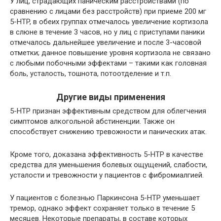
У лиц, страдающих паническим расстройствами (по
сравнению с лицами без расстройств) при приеме 200 мг
5-HTP, в обеих группах отмечалось увеличение кортизола
в слюне в течение 3 часов, но у лиц с приступами паники
отмечалось дальнейшее увеличение и после 3-часовой
отметки; данное повышение уровня кортизола не связано
с любыми побочными эффектами – такими как головная
боль, усталость, тошнота, потоотделение и т.п.
Другие виды применения
5-HTP признан эффективным средством для облегчения
симптомов алкогольной абстиненции. Также он
способствует снижению тревожности и панических атак.
Кроме того, доказана эффективность 5-НТР в качестве
средства для уменьшения болевых ощущений, слабости,
усталости и тревожности у пациентов с фибромиалгией.
У пациентов с болезнью Паркинсона 5-HTP уменьшает
тремор, однако эффект сохраняет только в течение 5
месяцев. Некоторые препараты, в составе которых