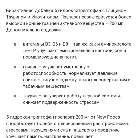
Биоактивная добавка
5 гидрокситриптофан с Глицином
Таурином и Инозитолом
. Препарат характеризуется более
высокой концентрацией активного вещества – 200 мг.
Дополнительно содержит:
витамины B3, B6 и B8 – так же как и аминокислота
5-HTP улучшают эмоциональный настрой, сон и
нормализующие аппетит;
глицин – улучшает умственную
работоспособность, нормализует давление,
снижает тягу к сладкому, алкогольсодержащим и
табачным веществам;
таурин – регулирует работу нервной системы,
снижает подверженность стрессам.
5 гидрокси триптофан препарат 200 мг от Now Foods
способствует борьбе с депрессивными расстройствами,
стрессами, нарушениями сна и пищевого поведения,
улучшает память, настроение, повышает