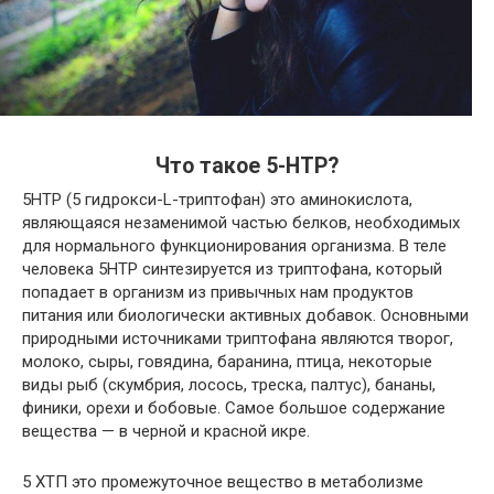
Что такое 5-HTP?
5HTP (5 гидрокси-L-триптофан) это аминокислота,
являющаяся незаменимой частью белков, необходимых
для нормального функционирования организма. В теле
человека 5HTP синтезируется из триптофана, который
попадает в организм из привычных нам продуктов
питания или биологически активных добавок. Основными
природными источниками триптофана являются творог,
молоко, сыры, говядина, баранина, птица, некоторые
виды рыб (скумбрия, лосось, треска, палтус), бананы,
финики, орехи и бобовые. Самое большое содержание
вещества — в черной и красной икре.
5 ХТП это промежуточное вещество в метаболизме