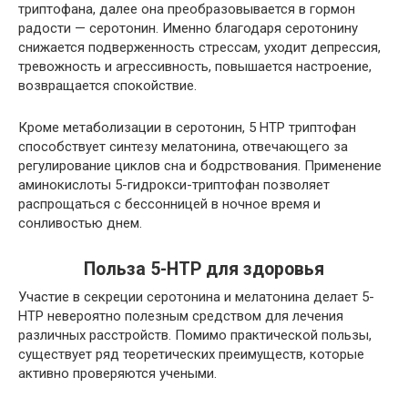
триптофана, далее она преобразовывается в гормон
радости — серотонин. Именно благодаря серотонину
снижается подверженность стрессам, уходит депрессия,
тревожность и агрессивность, повышается настроение,
возвращается спокойствие.
Кроме метаболизации в серотонин, 5 HTP триптофан
способствует синтезу мелатонина, отвечающего за
регулирование циклов сна и бодрствования. Применение
аминокислоты 5-гидрокси-триптофан позволяет
распрощаться с бессонницей в ночное время и
сонливостью днем.
Польза 5-HTP для здоровья
Участие в секреции серотонина и
мелатонина
делает 5-
HTP невероятно полезным средством для лечения
различных расстройств. Помимо практической пользы,
существует ряд теоретических преимуществ, которые
активно проверяются учеными.