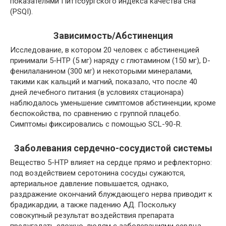
показателями Питтсбургского индекса качества сна
(PSQI).
Зависимость/Абстиненция
Исследование, в котором 20 человек с абстиненцией
принимали 5-HTP (5 мг) наряду с
глютамином
(150 мг),
D-
фенилаланином
(300 мг) и некоторыми минералами,
такими как
кальций
и
магний
, показало, что после 40
дней лечебного питания (в условиях стационара)
наблюдалось уменьшение симптомов абстиненции, кроме
беспокойства, по сравнению с группой плацебо.
Симптомы фиксировались с помощью SCL-90-R.
Заболевания сердечно-сосудистой системы
Вещество 5-HTP влияет на сердце прямо и рефлекторно:
под воздействием серотонина сосуды сужаются,
артериальное давление повышается, однако,
раздражение окончаний блуждающего нерва приводит к
брадикардии, а также падению АД. Поскольку
совокупный результат воздействия препарата
предугадать сложно, людям с заболеваниями сердца