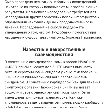
Было проведено несколько небольших исследований,
некоторые из которых показывают многообещающие
результаты. Дальнейшее исследование требуется для
исследования других возможных побочных эффектов и
определения наилучшей дозы и продолжительности
лечения. Исследования не смогли поддержать
утверждения о том, что 5-HTP-добавки помогают при
нарушениях судорог или симптомах болезни Паркинсона.
Известные лекарственные
взаимодействия
В сочетании с антидепрессантами классов ИМАО или
СИОЗС, прием высоких доз 5-HTP может вызывать
острый серотониновый синдром у крыс. У человека 5-
HTP не был клинически связан с серотониновым
синдромом. В сочетании с
карбидопой
(как для лечения
симптомов болезни Паркинсона), 5-HTP вызывает
тошноту и рвоту; однако эти симптомы могут быть
уменьшены при приеме Гранисетрона. Как уже
упоминалось выше, у пациентов, принимающих
карбидопу
и 5-HTP, могут развиваться симптомы, подобные