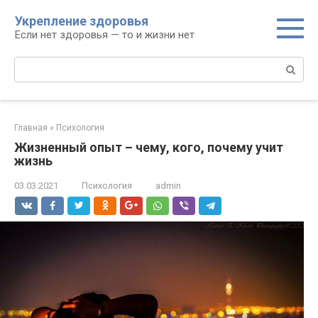
Перейти
Укрепление здоровья
к
Если нет здоровья — то и жизни нет
контенту
Поиск:
Главная
»
Психология
Жизненный опыт – чему, кого, почему учит
жизнь
03.03.2021
Психология
admin