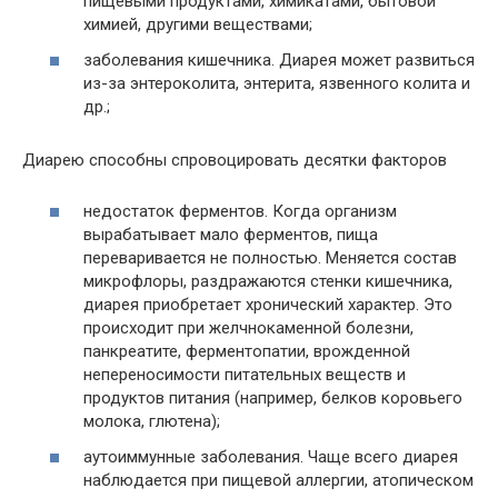
пищевыми продуктами, химикатами, бытовой
химией, другими веществами;
заболевания кишечника. Диарея может развиться
из-за энтероколита, энтерита, язвенного колита и
др.;
Диарею способны спровоцировать десятки факторов
недостаток ферментов. Когда организм
вырабатывает мало ферментов, пища
переваривается не полностью. Меняется состав
микрофлоры, раздражаются стенки кишечника,
диарея приобретает хронический характер. Это
происходит при желчнокаменной болезни,
панкреатите, ферментопатии, врожденной
непереносимости питательных веществ и
продуктов питания (например, белков коровьего
молока, глютена);
аутоиммунные заболевания. Чаще всего диарея
наблюдается при пищевой аллергии, атопическом