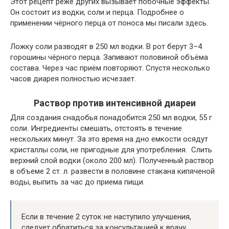
Этот рецепт реже других вызывает побочные эффекты.
Он состоит из водки, соли и перца. Подробнее о
применении чёрного перца от поноса мы писали здесь.
Ложку соли разводят в 250 мл водки. В рот берут 3–4
горошины чёрного перца. Запивают половиной объёма
состава. Через час приём повторяют. Спустя несколько
часов диарея полностью исчезает.
Раствор против интенсивной диареи
Для создания снадобья понадобится 250 мл водки, 55 г
соли. Ингредиенты смешать, отстоять в течение
нескольких минут. За это время на дно емкости осядут
кристаллы соли, не пригодные для употребления. Слить
верхний слой водки (около 200 мл). Полученный раствор
в объеме 2 ст. л. развести в половине стакана кипяченой
воды, выпить за час до приема пищи.
Если в течение 2 суток не наступило улучшения,
следует обратиться за консультацией к врачу