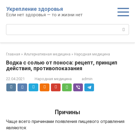
Перейти
Укрепление здоровья
к
Если нет здоровья — то и жизни нет
контенту
Поиск:
Главная
»
Альтернативная медицина
»
Народная медицина
Водка с солью от поноса: рецепт, принцип
действия, противопоказания
22.04.2021
Народная медицина
admin
Причины
Чаще всего причинами появления пищевого отравления
являются: