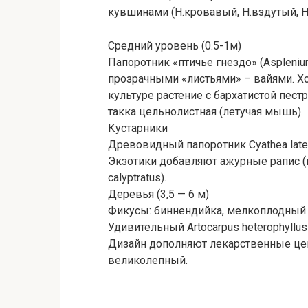
кувшинами (Н.кровавый, Н.вздутый, Н
Средний уровень (0.5-1м)
Папоротник «птичье гнездо» (Aspleniu
прозрачными «листьями» – вайями. Х
культуре растение с бархатистой пест
такка цельнолистная (летучая мышь).
Кустарники
Древовидный папоротник Cyathea late
Экзотики добавляют ажурные рапис (п
calyptratus).
Деревья (3,5 — 6 м)
Фикусы: биннендийка, мелкоплодный 
Удивительный Artocarpus heterophyllus
Дизайн дополняют лекарственные цен
великолепный.