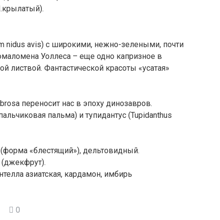
.крылатый).
m nidus avis) с широкими, нежно-зелеными, почти
омаломена Уоллеса – еще одно капризное в
рой листвой. Фантастической красоты «усатая»
brosa переносит нас в эпоху динозавров.
альчиковая пальма) и тупидантус (Tupidanthus
(форма «блестящий»), дельтовидный.
 (джекфрут).
телла азиатская, кардамон, имбирь
0