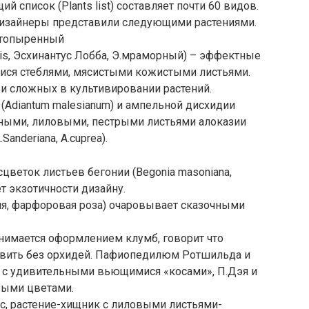
й список (Plants list) составляет почти 60 видов.
дизайнеры представили следующими растениями.
ттопыренный
sis, Эсхинантус Лобба, Э.мраморный) – эффектные
ися стеблями, мясистыми кожистыми листьями.
и сложных в культивировании растений.
(Adiantum malesianum) и ампельной дисхидии
еными, лиловыми, пестрыми листьями алоказии
A.Sanderiana, A.cuprea).
цветок листьев бегонии (Begonia masoniana,
ляет экзотичности дизайну.
ия, фарфоровая роза) очаровывает сказочными
занимается оформлением клумб, говорит что
авить без орхидей. Пафиопедилюм Ротшильда и
m) с удивительными вьющимися «косами», П.Дэя и
рыми цветами.
ес, растение-хищник с лиловыми листьями-