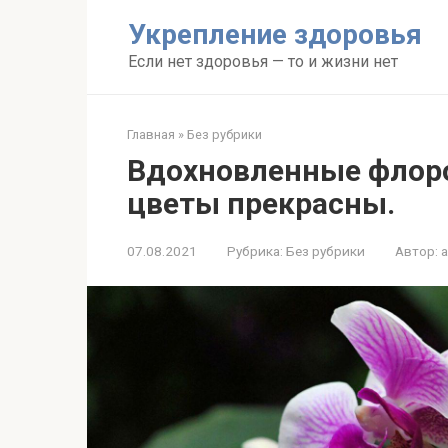
Перейти
Укрепление здоровья
к
контенту
Если нет здоровья — то и жизни нет
Главная
»
Без рубрики
Вдохновленные флор
цветы прекрасны.
07.08.2021
Рубрика:
Без рубрики
Автор: