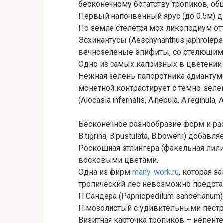
бесконечному богатству тропиков, общи
Первый напочвенный ярус (до 0.5м) 
По земле стелется мох ликоподиум о
Эсхинантусы (Aeschynanthus japhrolep
вечнозеленые эпифиты, со стелющим
Одно из самых капризных в цветении 
Нежная зелень папоротника адиантум 
монетной контрастирует с темно-зел
(Alocasia infernalis, A.nebula, A.reginula, 
Бесконечное разнообразие форм и рас
B.tigrina, B.pustulata, B.bowerii) добав
Роскошная этлингера (факельная лил
восковыми цветами.
Одна из фирм
many-work.ru
, которая 
тропический лес невозможно предст
П.Сандера (Paphiopedilum sanderianu
П.мозолистый с удивительными пест
Визитная карточка тропиков – непент